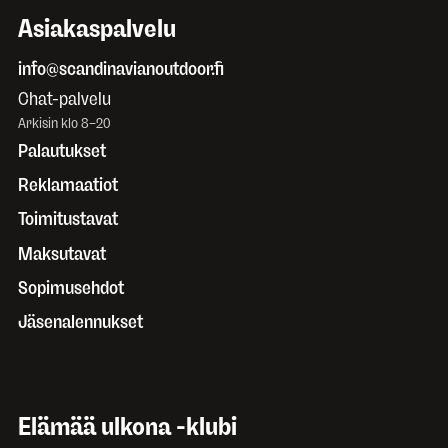
Asiakaspalvelu
info@scandinavianoutdoor.fi
Chat-palvelu
Arkisin klo 8–20
Palautukset
Reklamaatiot
Toimitustavat
Maksutavat
Sopimusehdot
Jäsenalennukset
Elämää ulkona -klubi