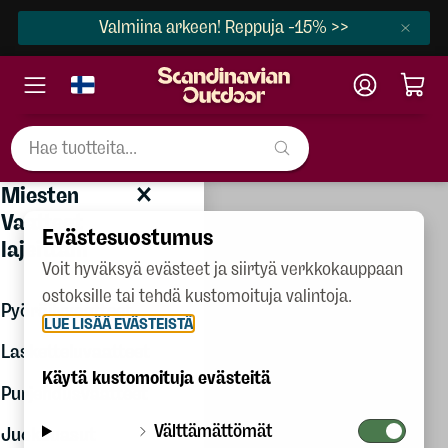
Valmiina arkeen! Reppuja -15% >>
×
×
Miesten Vaatteet
en Vaatteet
Miesten
Naiset
Vaatteet
Evästesuostumus
Miehet
lajeittain
Voit hyväksyä evästeet ja siirtyä verkkokauppaan
Lapset
ostoksille tai tehdä kustomoituja valintoja.
t
Pyöräilyvaatteet
LUE LISÄÄ EVÄSTEISTÄ
Kengät
 neuleet ja
Lasketteluvaatteet
Varusteet
Käytä kustomoituja evästeitä
Purjehdusvaatteet
t ja caprit
Talvilajit
Välttämättömät
Juoksuasut