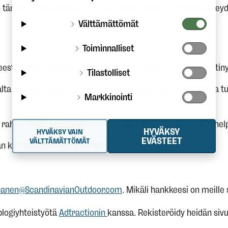
 tärkeä, mitä aikaisemmin olet meille ennen H-hetkeä yht
Välttämättömät
Toiminnalliset
esta ja osallistujista. Kerro myös itsestäsi, mitä olet jo eht
Tilastolliset
ta muiden tahojen kanssa. Onko sinulla jo meitä vastaavia tu
Markkinointi
i rahaa? Mitä tarkemmin pystyt yksilöimään tarpeesi, sitä hel
HYVÄKSY
HYVÄKSY VAIN
EVÄSTEET
VÄLTTÄMÄTTÖMÄT
än kannattaisi tehdä yhteistyötä juuri sinun kanssasi?
apanen@ScandinavianOutdoor.com
. Mikäli hankkeesi on meill
blogiyhteistyötä
Adtractionin
kanssa. Rekisteröidy heidän sivu