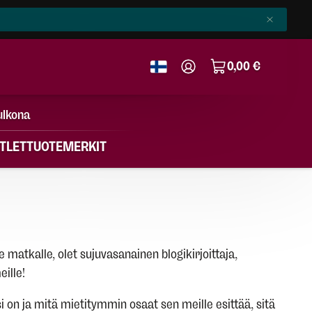
0,00 €
ulkona
TLET
TUOTEMERKIT
 matkalle, olet sujuvasanainen blogikirjoittaja,
ille!
 on ja mitä mietitymmin osaat sen meille esittää, sitä