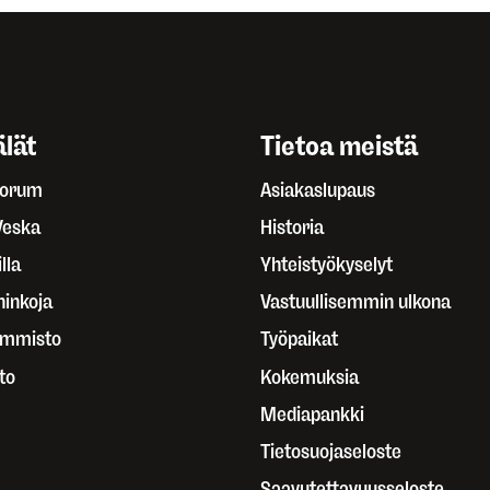
lät
Tietoa meistä
Forum
Asiakaslupaus
Veska
Historia
lla
Yhteistyökyselyt
ninkoja
Vastuullisemmin ulkona
ammisto
Työpaikat
to
Kokemuksia
Mediapankki
Tietosuojaseloste
Saavutettavuusseloste