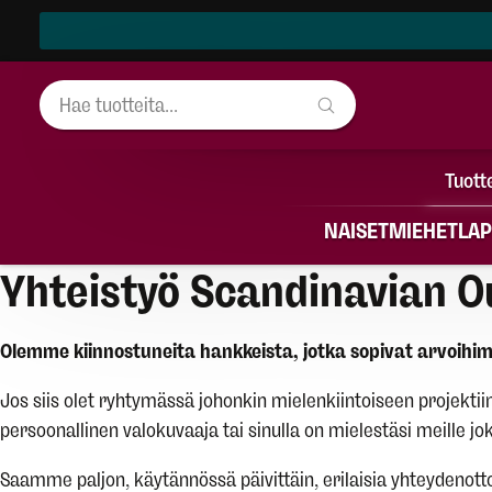
Tuott
NAISET
MIEHET
LAP
Yhteistyö Scandinavian O
Olemme kiinnostuneita hankkeista, jotka sopivat arvoi
Jos siis olet ryhtymässä johonkin mielenkiintoiseen projektiin
persoonallinen valokuvaaja tai sinulla on mielestäsi meille j
Saamme paljon, käytännössä päivittäin, erilaisia yhteydenotto