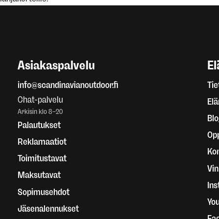
Asiakaspalvelu
El
info@scandinavianoutdoor.fi
Tie
Chat-palvelu
El
Arkisin klo 8–20
Blo
Palautukset
Op
Reklamaatiot
Kor
Toimitustavat
Vin
Maksutavat
In
Sopimusehdot
Yo
Jäsenalennukset
Fa