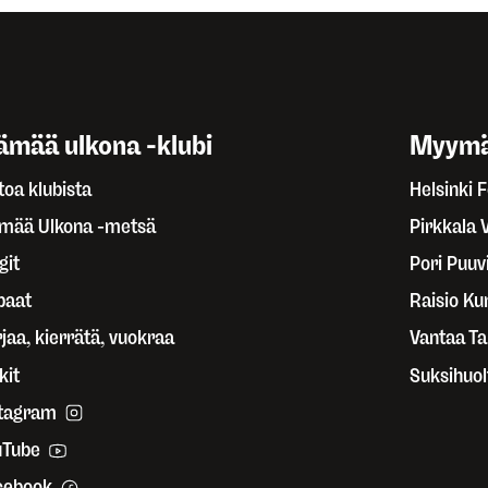
ämää ulkona -klubi
Myymä
toa klubista
Helsinki 
ämää Ulkona -metsä
Pirkkala 
git
Pori Puuvi
paat
Raisio Ku
jaa, kierrätä, vuokraa
Vantaa T
kit
Suksihuol
stagram
uTube
cebook