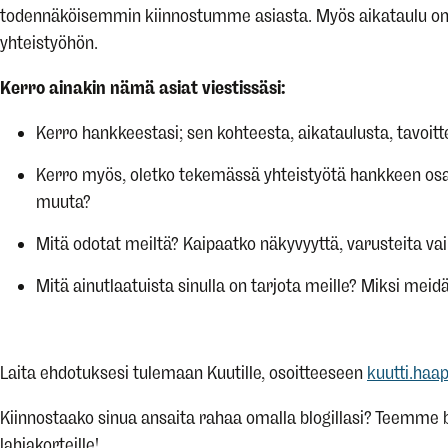
todennäköisemmin kiinnostumme asiasta. Myös aikataulu on
yhteistyöhön.
Kerro ainakin nämä asiat viestissäsi:
Kerro hankkeestasi; sen kohteesta, aikataulusta, tavoitte
Kerro myös, oletko tekemässä yhteistyötä hankkeen osal
muuta?
Mitä odotat meiltä? Kaipaatko näkyvyyttä, varusteita va
Mitä ainutlaatuista sinulla on tarjota meille? Miksi meid
Laita ehdotuksesi tulemaan Kuutille, osoitteeseen
kuutti.ha
Kiinnostaako sinua ansaita rahaa omalla blogillasi? Teemme 
lahjakorteille!