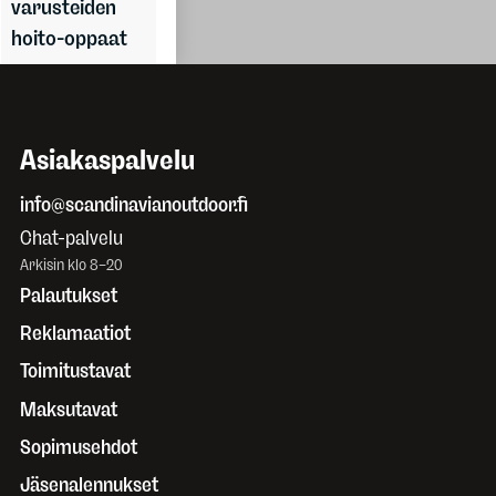
varusteiden
hoito-oppaat
Asiakaspalvelu
info@scandinavianoutdoor.fi
Chat-palvelu
Arkisin klo 8–20
Palautukset
Reklamaatiot
Toimitustavat
Maksutavat
Sopimusehdot
Jäsenalennukset