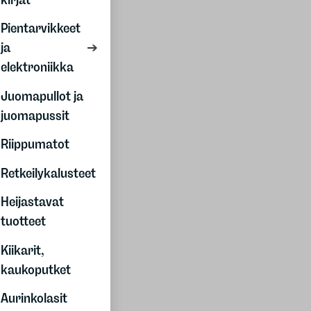
Helsinki
Pirkkala
Pientarvikkeet
Pori
ja
Raisio
elektroniikka
Vantaa
Juomapullot ja
Asiakaspalvelu
juomapussit
Maksutavat
Riippumatot
Toimitus
Retkeilykalusteet
Palautus
Reklamaatiot
Heijastavat
Jäsenalennukset
tuotteet
Sopimusehdot
Kiikarit,
kaukoputket
Yritysmyynti
Henkilöstölahjat
Aurinkolasit