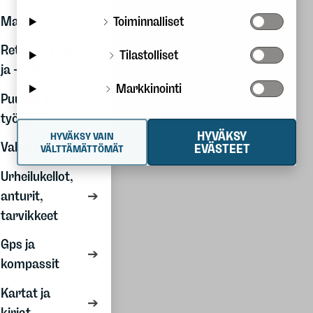
Kesälajit
Matkailu
Toiminnalliset
Partio
Retkiruokailu
Tilastolliset
Outlet
ja -astiat
Markkinointi
Tuotemerkit
Puukot ja
työkalut
HYVÄKSY
HYVÄKSY VAIN
Valaisimet
EVÄSTEET
Kiertotalous
VÄLTTÄMÄTTÖMÄT
Second hand
Urheilukellot,
Vuokraamo
anturit,
Korjauspalvelu
tarvikkeet
Vastuullisemmin
Gps ja
ulkona
kompassit
Myymälät
Kartat ja
kirjat