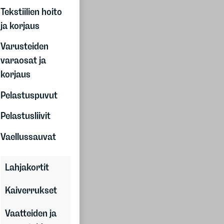
Asiakaslahjat
Tekstiilien hoito
Kesäkauppa
ja korjaus
Joulukauppa
Tuotteet
Varusteiden
Asiakastarinat
varaosat ja
Yhteystiedot
korjaus
Pelastuspuvut
Elämää ulkona
Pelastusliivit
Oppaat
Tuotetestit
Vaellussauvat
Tapahtumat
Blogit
Lahjakortit
Klubitarjoukset
Liity klubiin
Kaiverrukset
Vaatteiden ja