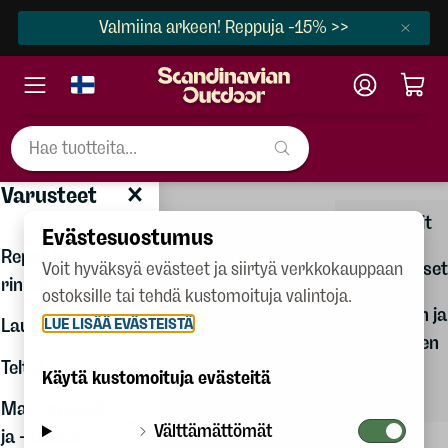
Valmiina arkeen! Reppuja -15% >>
×
Varusteet
Varusteet
Naiset
Lahjakortit
Evästesuostumus
Miehet
Reput ja
Kaiverrukset
Voit hyväksyä evästeet ja siirtyä verkkokauppaan
rinkat
Lapset
ostoksille tai tehdä kustomoituja valintoja.
Vaatteiden ja
LUE LISÄÄ EVÄSTEISTÄ
Laukut
Kengät
varusteiden
Teltat
Varusteet
hoito-
Käytä kustomoituja evästeitä
oppaat
Makuupussit
Talvilajit
Välttämättömät
ja -alustat