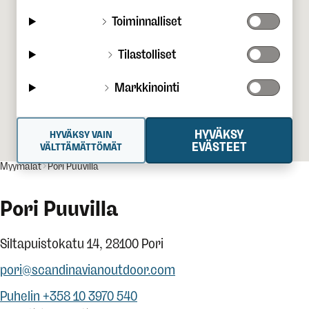
Toiminnalliset
Tilastolliset
Markkinointi
HYVÄKSY
HYVÄKSY VAIN
EVÄSTEET
VÄLTTÄMÄTTÖMÄT
Myymälät
Pori Puuvilla
Pori Puuvilla
Siltapuistokatu 14, 28100 Pori
pori@scandinavianoutdoor.com
Puhelin +358 10 3970 540