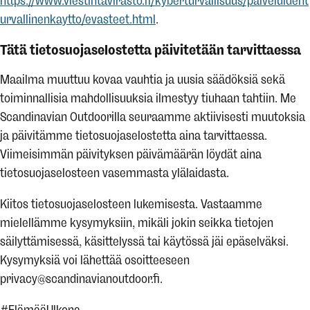
https://www.viestintavirasto.fi/kyberturvallisuus/palveluident
urvallinenkaytto/evasteet.html
.
Tätä tietosuojaselostetta päivitetään tarvittaessa
Maailma muuttuu kovaa vauhtia ja uusia säädöksiä sekä
toiminnallisia mahdollisuuksia ilmestyy tiuhaan tahtiin. Me
Scandinavian Outdoorilla seuraamme aktiivisesti muutoksia
ja päivitämme tietosuojaselostetta aina tarvittaessa.
Viimeisimmän päivityksen päivämäärän löydät aina
tietosuojaselosteen vasemmasta ylälaidasta.
Kiitos tietosuojaselosteen lukemisesta. Vastaamme
mielellämme kysymyksiin, mikäli jokin seikka tietojen
säilyttämisessä, käsittelyssä tai käytössä jäi epäselväksi.
Kysymyksiä voi lähettää osoitteeseen
privacy@scandinavianoutdoor.fi.
#ElämääUlkona