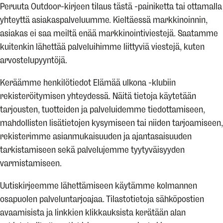
Peruuta Outdoor-kirjeen tilaus tästä -painiketta tai ottamalla
yhteyttä asiakaspalveluumme. Kieltäessä markkinoinnin,
asiakas ei saa meiltä enää markkinointiviestejä. Saatamme
kuitenkin lähettää palveluihimme liittyviä viestejä, kuten
arvostelupyyntöjä.
Keräämme henkilötiedot Elämää ulkona -klubiin
rekisteröitymisen yhteydessä. Näitä tietoja käytetään
tarjousten, tuotteiden ja palveluidemme tiedottamiseen,
mahdollisten lisätietojen kysymiseen tai niiden tarjoamiseen,
rekisterimme asianmukaisuuden ja ajantasaisuuden
tarkistamiseen sekä palvelujemme tyytyväisyyden
varmistamiseen.
Uutiskirjeemme lähettämiseen käytämme kolmannen
osapuolen palveluntarjoajaa. Tilastotietoja sähköpostien
avaamisista ja linkkien klikkauksista kerätään alan