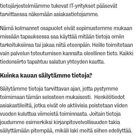
tietojärjestelmiämme tukevat IT-yritykset pääsevät
tarvittaessa näkemään asiakastietojamme.
Nämä kolmannet osapuolet eivät sopimustemme mukaan
missään tapauksessa saa käyttää mitään tietoja omiin
tarkoituksiinsa tai jakaa niitä eteenpäin. Heille toimitetaan
vain palvelun toteutumisen kannalta oleellinen tieto. Kaikki
tiedonsiirto tapahtuu salatun yhteyden kautta.
Kuinka kauan säilytämme tietoja?
Säilytämme tietoja tarvittavan ajan, jotta pystymme
toimimaan tämän selosteen mukaisesti. Henkilötiedot
asiakastileiltä, jotka eivät ole aktiivisia poistetaan viiden
vuoden kuluttua viimeistä toiminnasta. Joitain tietoja
joudumme esimerkiksi kirjanpitovelvollisuuden takia
säilyttämään pitempää, mikäli laki meitä siihen edellyttää.