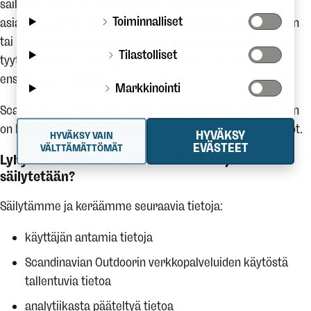
säilyttämistämme tiedoista. Haluamme tarjota
Toiminnalliset
asiakkaillemme mahdollisuuden tarkastella omia tietojaan
tai pyytää tietojensa poistamista, koska asiakkaan
Tilastolliset
tyytyväisyys ja yksityisyyden kunnioittaminen ovat meille
ensiarvoisen tärkeitä.
Markkinointi
Scandinavian Outdoorin palveluita käyttääkseen asiakkaan
on hyväksyttävä tässä tietosuojaselosteessa esitetyt ehdot.
HYVÄKSY
HYVÄKSY VAIN
EVÄSTEET
VÄLTTÄMÄTTÖMÄT
Lyhyesti minkälaista tietoa kerätään ja
säilytetään?
Säilytämme ja keräämme seuraavia tietoja:
käyttäjän antamia tietoja
Scandinavian Outdoorin verkkopalveluiden käytöstä
tallentuvia tietoa
analytiikasta pääteltyä tietoa