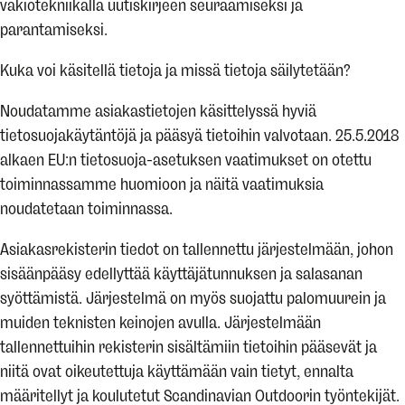
vakiotekniikalla uutiskirjeen seuraamiseksi ja
parantamiseksi.
Kuka voi käsitellä tietoja ja missä tietoja säilytetään?
Noudatamme asiakastietojen käsittelyssä hyviä
tietosuojakäytäntöjä ja pääsyä tietoihin valvotaan. 25.5.2018
alkaen EU:n tietosuoja-asetuksen vaatimukset on otettu
toiminnassamme huomioon ja näitä vaatimuksia
noudatetaan toiminnassa.
Asiakasrekisterin tiedot on tallennettu järjestelmään, johon
sisäänpääsy edellyttää käyttäjätunnuksen ja salasanan
syöttämistä. Järjestelmä on myös suojattu palomuurein ja
muiden teknisten keinojen avulla. Järjestelmään
tallennettuihin rekisterin sisältämiin tietoihin pääsevät ja
niitä ovat oikeutettuja käyttämään vain tietyt, ennalta
määritellyt ja koulutetut Scandinavian Outdoorin työntekijät.