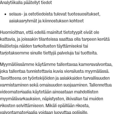
Analytiikalla päätellyt tiedot
selaus- ja ostotiedoista tulevat tuotesuositukset,
asiakasryhmät ja kiinnostuksen kohteet
Huomioithan, että edellä mainitut tietotyypit eivät ole
kattavia, ja joissakin tilanteissa saattaa olla tarpeen kerätä
lisätietoja näiden tarkoitusten täyttämiseksi tai
tarjotaksemme sinulle tiettyjä palveluja tai tuotteita.
Myymälöissämme käytämme tallentavaa kameravalvontaa,
joka tallentaa tunnistettavia kuvia vierailusta myymälässä.
Tavoitteena on työntekijöiden ja asiakkaiden turvallisuuden
varmistaminen sekä omaisuuden suojaaminen. Tallennettua
videomateriaalia käytetään ainoastaan mahdollisten
myymälävarkauksien, näpistysten, ilkivallan tai muiden
rikosten selvittämiseen. Mikäli epäillään rikosta,
valvontamateriaalia voidaan luovuttaa poliisille.