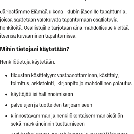
Järjestämme Elämää ulkona -klubin jäsenille tapahtumia,
joissa saatetaan valokuvata tapahtumaan osallistuvia
henkilöitä. Osallistujille tarjotaan aina mahdollisuus kieltää
itsensä kuvaaminen tapahtumissa.
Mihin tietojani käytetään?
Henkilötietoja käytetään:
tilausten käsittelyyn: vastaanottaminen, käsittely,
toimitus, arkistointi, kirjanpito ja mahdollinen palautus
käyttäjätilisi hallinnoimiseen
palvelujen ja tuotteiden tarjoamiseen
kiinnostavamman ja henkilökohtaisemman sisällön
sekä markkinoinnin tuottamiseen