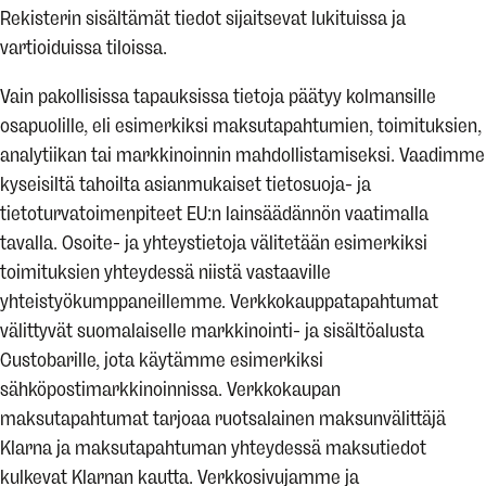
Rekisterin sisältämät tiedot sijaitsevat lukituissa ja
vartioiduissa tiloissa.
Vain pakollisissa tapauksissa tietoja päätyy kolmansille
osapuolille, eli esimerkiksi maksutapahtumien, toimituksien,
analytiikan tai markkinoinnin mahdollistamiseksi. Vaadimme
kyseisiltä tahoilta asianmukaiset tietosuoja- ja
tietoturvatoimenpiteet EU:n lainsäädännön vaatimalla
tavalla. Osoite- ja yhteystietoja välitetään esimerkiksi
toimituksien yhteydessä niistä vastaaville
yhteistyökumppaneillemme. Verkkokauppatapahtumat
välittyvät suomalaiselle markkinointi- ja sisältöalusta
Custobarille, jota käytämme esimerkiksi
sähköpostimarkkinoinnissa. Verkkokaupan
maksutapahtumat tarjoaa ruotsalainen maksunvälittäjä
Klarna ja maksutapahtuman yhteydessä maksutiedot
kulkevat Klarnan kautta. Verkkosivujamme ja