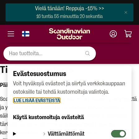
Vielä tänään! Reppuja -15% >>
16 tuntia 55 minuuttia 20 sekuntia
Tietosuojaseloste
Evästesuostumus
Voit hyväksyä evästeet ja siirtyä verkkokauppaan
Päivitetty 9.7.2024
ostoksille tai tehdä kustomoituja valintoja.
Scandinavian Outdoorilla arvostamme jokaisen yksityisyyttä
LUE LISÄÄ EVÄSTEISTÄ
ja ymmärrämme vastuumme tietojen keräämisessä ja
säilyttämisessä. Tietosuoja-asiat ovat meille ensisijaisen
Käytä kustomoituja evästeitä
tärkeitä, ja huolehdimme aina huolellisesti kaikista
keräämistämme, vastaanottamistamme ja
Välttämättömät