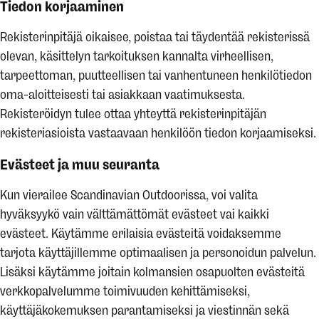
Tiedon korjaaminen
Rekisterinpitäjä oikaisee, poistaa tai täydentää rekisterissä
olevan, käsittelyn tarkoituksen kannalta virheellisen,
tarpeettoman, puutteellisen tai vanhentuneen henkilötiedon
oma-aloitteisesti tai asiakkaan vaatimuksesta.
Rekisteröidyn tulee ottaa yhteyttä rekisterinpitäjän
rekisteriasioista vastaavaan henkilöön tiedon korjaamiseksi.
Evästeet ja muu seuranta
Kun vierailee Scandinavian Outdoorissa, voi valita
hyväksyykö vain välttämättömät evästeet vai kaikki
evästeet. Käytämme erilaisia evästeitä voidaksemme
tarjota käyttäjillemme optimaalisen ja personoidun palvelun.
Lisäksi käytämme joitain kolmansien osapuolten evästeitä
verkkopalvelumme toimivuuden kehittämiseksi,
käyttäjäkokemuksen parantamiseksi ja viestinnän sekä