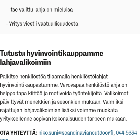
- Itse valittu lahja on mieluisa
- Yritys viestii vastuullisuudesta
Tutustu hyvinvointikauppamme
lahjavalikoimiin
Palkitse henkilöstöä tilaamalla henkilöstölahjat
hyvinvointikaupastamme. Verovapaa henkilöstölahja on
helppo tapa kiittää ja motivoida työntekijöitä. Valikoimat
päivittyvät menekkien ja sesonkien mukaan. Valmiiksi
rajattujen lahjavalikoimien lisäksi voimme muokata
yrityksellenne sopivan kokonaisuuden tarpeen mukaan.
OTA YHTEYTTÄ:
niko.suni@scandinavianoutdoor.fi
,
044 5634