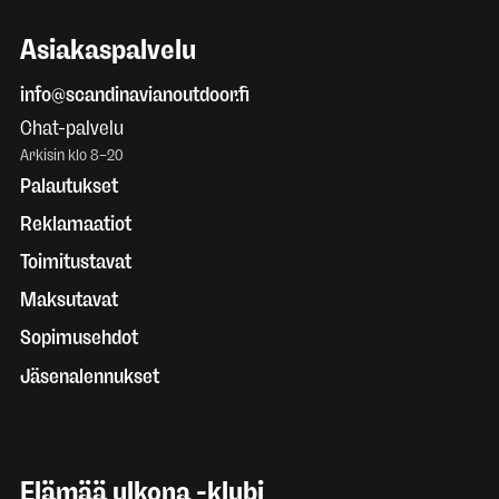
Asiakaspalvelu
info@scandinavianoutdoor.fi
Chat-palvelu
Arkisin klo 8–20
Palautukset
Reklamaatiot
Toimitustavat
Maksutavat
Sopimusehdot
Jäsenalennukset
Elämää ulkona -klubi