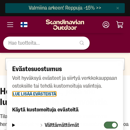
Valmiina arkeen! Reppuja -15% >>
Evästesuostumus
Voit hyväksyä evästeet ja siirtyä verkkokauppaan
ostoksille tai tehdä kustomoituja valintoja.
Henkilöstölahja, joka vie
LUE LISÄÄ EVÄSTEISTÄ
luontoon ja tuo hyvinvointia
Käytä kustomoituja evästeitä
Tilaa vaivattomasti BtoB-hyvinvointikaupastamme
henkilöstölahjat retkeily- ja ulkoilualan asiantuntijalta. Tarjoa
Välttämättömät