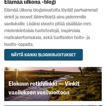
Elämää ulkona -blogi
Elämää Ulkona blogisivustolta löydät parhaimmat
vinkit ja neuvot lähiretkistä aina pidemmille
vaelluksille. Lisäksi sivusto pitää sisällään mm.
mielenkiintoisia tuotetestejä, inspiroivia
matkakertomuksia, sekä tuotteiden hoito- ja
huolto-oppaita.
NÄYTÄ KAIKKI BLOGIKIRJOITUKSET
Elokuun retkivinkki — Vinkit
vaelluksen vesihuoltoon