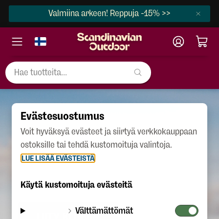
Valmiina arkeen! Reppuja -15% >>
Evästesuostumus
ELÄMÄÄ ULKONA -
Voit hyväksyä evästeet ja siirtyä verkkokauppaan
ostoksille tai tehdä kustomoituja valintoja.
KLUBI ON ULKONA
LUE LISÄÄ EVÄSTEISTÄ
LIIKKUVIEN YHTEISÖ
Käytä kustomoituja evästeitä
Välttämättömät
LIITY KLUBIIN