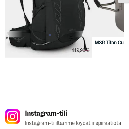
MSR
Titan Cup
99,90 €
OSPREY
Talon 22
Vertailuhinta:
119,90 €
Instagram-tili
Instagram-tililtämme löydät inspiraatiota