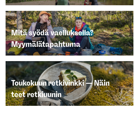
Mitä syödä vaelluksella?
Myymälätapahtuma
Toukokuun retkivinkki — Näin
teet retkiuunin