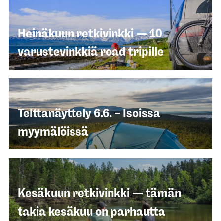
Heinäkuun retkivinkki — 10
varustevinkkiä road tripille
Telttanäyttely 6.6. – Isoissa
myymälöissä
Kesäkuun retkivinkki — tämän
takia kesäkuu on parhautta