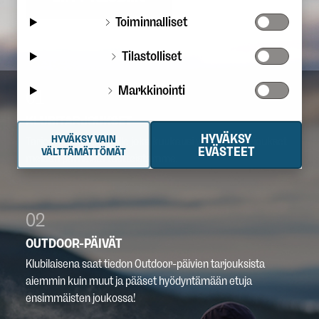
Toiminnalliset
Tilastolliset
Markkinointi
01
KLUBITARJOUKSET
HYVÄKSY
HYVÄKSY VAIN
Tarjoamme klubilaisille joka kuukausi vaihtuvat tarjoukset
EVÄSTEET
VÄLTTÄMÄTTÖMÄT
meidän parhaista tuotteistamme.
02
OUTDOOR-PÄIVÄT
Klubilaisena saat tiedon Outdoor-päivien tarjouksista
aiemmin kuin muut ja pääset hyödyntämään etuja
ensimmäisten joukossa!