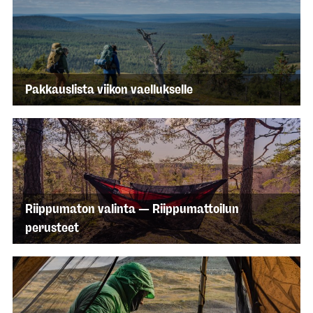
Pakkauslista viikon vaellukselle
Riippumaton valinta — Riippumattoilun
perusteet