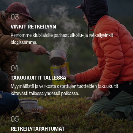
03
VINKIT RETKEILYYN
Kerromme klubilaisille parhaat ulkoilu- ja retkeilyvinkit
blogissamme.
04
TAKUUKUITIT TALLESSA
Myymälästä ja verkosta ostettujen tuotteiden takuukuitit
kätevästi tallessa yhdessä paikassa.
05
RETKEILYTAPAHTUMAT