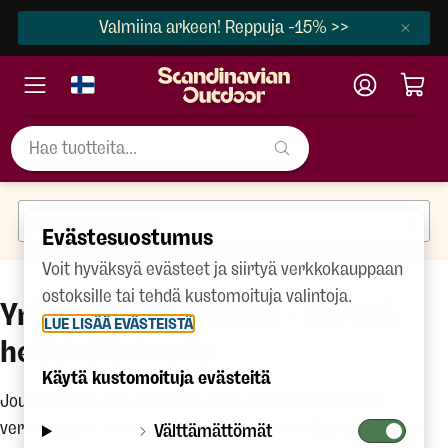
Valmiina arkeen! Reppuja -15% >>
Evästesuostumus
Voit hyväksyä evästeet ja siirtyä verkkokauppaan
ostoksille tai tehdä kustomoituja valintoja.
Yrityksen joululahjat - tärkeä
LUE LISÄÄ EVÄSTEISTÄ
hetki kiitokselle
Käytä kustomoituja evästeitä
Joululahjakauppa on helppo tapa palkita henkilöstöä
verovapaasti. Joulu on oikea ajankohta kiittää kuluneesta
Välttämättömät