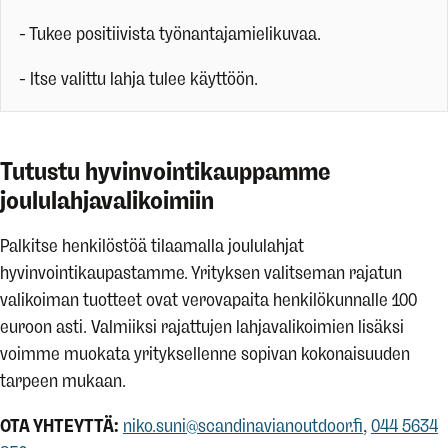
- Tukee positiivista työnantajamielikuvaa.
- Itse valittu lahja tulee käyttöön.
Tutustu hyvinvointikauppamme
joululahjavalikoimiin
Palkitse henkilöstöä tilaamalla joululahjat
hyvinvointikaupastamme. Yrityksen valitseman rajatun
valikoiman tuotteet ovat verovapaita henkilökunnalle 100
euroon asti. Valmiiksi rajattujen lahjavalikoimien lisäksi
voimme muokata yrityksellenne sopivan kokonaisuuden
tarpeen mukaan.
OTA YHTEYTTÄ:
niko.suni@scandinavianoutdoor.fi
,
044 5634