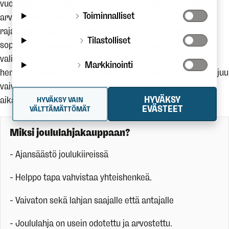
vuodesta mieluisalla lahjalla. Käytännöllistä joululahjaa
Toiminnalliset
arvostetaan, ja se tarjoaa myös työhyvinvointia. Valmiiksi
rajattujen lahjavalikoimien lisäksi voimme muokata teille
Tilastolliset
sopivan kokonaisuuden toiveidenne mukaan. Yrityksen
valitseman rajatun valikoiman tuotteet ovat verovapaita
Markkinointi
henkilökunnalle 100 euroon asti. Joululahjojen hankinta sujuu
vaivattomasti lahjakauppamme ansiosta, jolloin säästät
HYVÄKSY
aikaa ja voit keskittyä joulun työkiireisiin.
HYVÄKSY VAIN
EVÄSTEET
VÄLTTÄMÄTTÖMÄT
Miksi joululahjakauppaan?
- Ajansäästö joulukiireissä
- Helppo tapa vahvistaa yhteishenkeä.
- Vaivaton sekä lahjan saajalle että antajalle
- Joululahja on usein odotettu ja arvostettu.