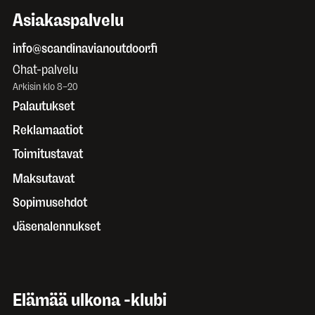
Asiakaspalvelu
info@scandinavianoutdoor.fi
Chat-palvelu
Arkisin klo 8–20
Palautukset
Reklamaatiot
Toimitustavat
Maksutavat
Sopimusehdot
Jäsenalennukset
Elämää ulkona -klubi