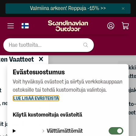
Valmiina arkeen! Reppuja -15% >>
×
Miesten Vaatteet
en Vaatteet
Naiset
Kaikki
Evästesuostumus
Miehet
vaatt
Voit hyväksyä evästeet ja siirtyä verkkokauppaan
Lapset
ostoksille tai tehdä kustomoituja valintoja.
Lahjak
t
LUE LISÄÄ EVÄSTEISTÄ
Kengät
 neuleet ja
Hoito-
Varusteet
ohjeet
Käytä kustomoituja evästeitä
t ja caprit
Talvilajit
Välttämättömät