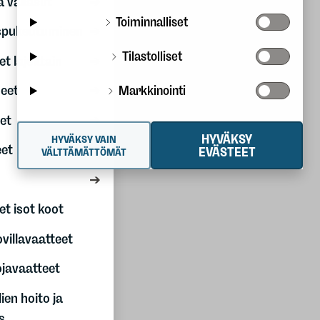
a väliasut
Kesälajit
Toiminnalliset
spukeutuminen
Partio
Tilastolliset
t lajeittain
Outlet
eet
Markkinointi
Tuotemerkit
et
HYVÄKSY
HYVÄKSY VAIN
eet
EVÄSTEET
Kiertotalous
VÄLTTÄMÄTTÖMÄT
Second hand
Vuokraamo
et isot koot
Korjauspalvelu
Vastuullisemmin
villavaatteet
ulkona
javaatteet
Myymälät
lien hoito ja
s