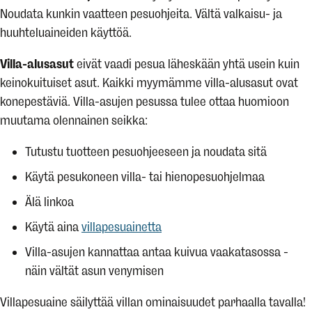
Noudata kunkin vaatteen pesuohjeita. Vältä valkaisu- ja
huuhteluaineiden käyttöä.
Villa-alusasut
eivät vaadi pesua läheskään yhtä usein kuin
keinokuituiset asut. Kaikki myymämme villa-alusasut ovat
konepestäviä. Villa-asujen pesussa tulee ottaa huomioon
muutama olennainen seikka:
Tutustu tuotteen pesuohjeeseen ja noudata sitä
Käytä pesukoneen villa- tai hienopesuohjelmaa
Älä linkoa
Käytä aina
villapesuainetta
Villa-asujen kannattaa antaa kuivua vaakatasossa -
näin vältät asun venymisen
Villapesuaine säilyttää villan ominaisuudet parhaalla tavalla!