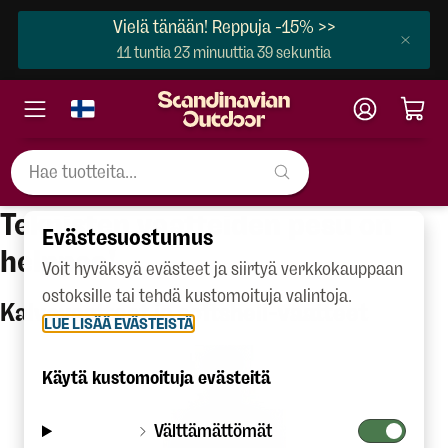
Vielä tänään! Reppuja -15% >>
11 tuntia 23 minuuttia 38 sekuntia
Teknisten vaatteiden pesu on
Evästesuostumus
helppoa!
Voit hyväksyä evästeet ja siirtyä verkkokauppaan
ostoksille tai tehdä kustomoituja valintoja.
Kalvovaatteet ja softshell-vaatteet
LUE LISÄÄ EVÄSTEISTÄ
Käytä kustomoituja evästeitä
Välttämättömät