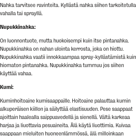
Nahka tarvitsee ravinteita. Kyllästä nahka siihen tarkoitetulla
vahalla tai sprayllä.
Nupukkinahka:
On luonnontuote, mutta huokoisempi kuin itse pintanahka.
Nupukkinahka on nahan ulointa kerrosta, joka on hiottu.
Nupukkinahka vaatii innokkaampaa spray-kyllästämistä kuin
hiomaton pintanahka. Nupukkinahka tummuu jos siihen
käyttää vahaa.
Kumi:
Kuminhoitoaine kumisaappaille. Hoitoaine palauttaa kumin
alkuperäisen kiillon ja säilyttää elastisuuden. Pese saappaat
ajoittain haalealla saippuavedellä ja sienellä. Vältä karkeaa
harjaa ja liuottavia pesuaineita. Älä käytä liuottimia. Kuivaa
saappaan mieluiten huoneenlämmössä, älä milloinkaan