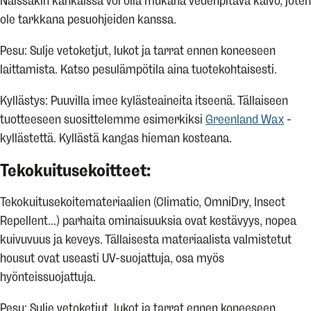
Näissäkin kankaissa voi olla mukana vedenpitävä kalvo, joten
ole tarkkana pesuohjeiden kanssa.
Pesu: Sulje vetoketjut, lukot ja tarrat ennen koneeseen
laittamista. Katso pesulämpötila aina tuotekohtaisesti.
Kyllästys: Puuvilla imee kylästeaineita itseenä. Tällaiseen
tuotteeseen suosittelemme esimerkiksi
Greenland Wax
-
kyllästettä. Kyllästä kangas hieman kosteana.
Tekokuitusekoitteet:
Tekokuitusekoitemateriaalien (Climatic, OmniDry, Insect
Repellent...) parhaita ominaisuuksia ovat kestävyys, nopea
kuivuvuus ja keveys. Tällaisesta materiaalista valmistetut
housut ovat useasti UV-suojattuja, osa myös
hyönteissuojattuja.
Pesu: Sulje vetoketjut, lukot ja tarrat ennen koneeseen