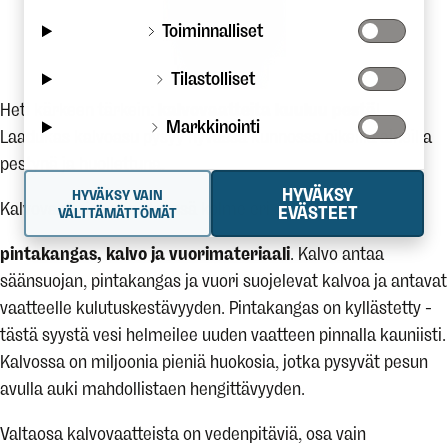
Toiminnalliset
Tilastolliset
Heti kärkeen tärkein:
kalvovaatteita kuuluu pestä
!
Markkinointi
Laadukas kalvoasu pysyy hyvässä kunnossa oikeilla aineilla
pestynä ja huollettuna.
HYVÄKSY
HYVÄKSY VAIN
Kalvovaatteissa on yleensä kolme eri osaa:
EVÄSTEET
VÄLTTÄMÄTTÖMÄT
pintakangas, kalvo ja vuorimateriaali
. Kalvo antaa
säänsuojan, pintakangas ja vuori suojelevat kalvoa ja antavat
vaatteelle kulutuskestävyyden. Pintakangas on kyllästetty -
tästä syystä vesi helmeilee uuden vaatteen pinnalla kauniisti.
Kalvossa on miljoonia pieniä huokosia, jotka pysyvät pesun
avulla auki mahdollistaen hengittävyyden.
Valtaosa kalvovaatteista on vedenpitäviä, osa vain