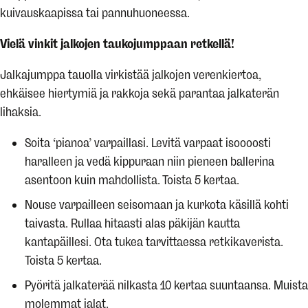
kuivauskaapissa tai pannuhuoneessa.
Vielä vinkit jalkojen taukojumppaan retkellä!
Jalkajumppa tauolla virkistää jalkojen verenkiertoa,
ehkäisee hiertymiä ja rakkoja sekä parantaa jalkaterän
lihaksia.
Soita ‘pianoa’ varpaillasi. Levitä varpaat isoooosti
haralleen ja vedä kippuraan niin pieneen ballerina
asentoon kuin mahdollista. Toista 5 kertaa.
Nouse varpailleen seisomaan ja kurkota käsillä kohti
taivasta. Rullaa hitaasti alas päkijän kautta
kantapäillesi. Ota tukea tarvittaessa retkikaverista.
Toista 5 kertaa.
Pyöritä jalkaterää nilkasta 10 kertaa suuntaansa. Muista
molemmat jalat.