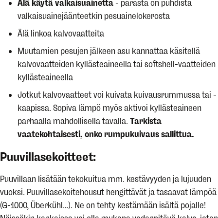
Älä käytä valkaisuainetta
- parasta on puhdista
valkaisuainejäänteetkin pesuainelokerosta
Älä linkoa kalvovaatteita
Muutamien pesujen jälkeen asu kannattaa käsitellä
kalvovaatteiden kyllästeaineella tai softshell-vaatteiden
kyllästeaineella
Jotkut kalvovaatteet voi kuivata kuivausrummussa tai -
kaapissa. Sopiva lämpö myös aktivoi kyllästeaineen
parhaalla mahdollisella tavalla.
Tarkista
vaatekohtaisesti, onko rumpukuivaus sallittua.
Puuvillasekoitteet:
Puuvillaan lisätään tekokuitua mm. kestävyyden ja lujuuden
vuoksi. Puuvillasekoitehousut hengittävät ja tasaavat lämpöä
(G-1000, Überkühl…). Ne on tehty kestämään isältä pojalle!