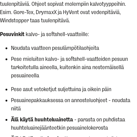
tuulenpitäviä. Ohjeet sopivat molempiin kalvotyyppeihin.
Esim. Gore-Tex, DrymaxX ja HyVent ovat vedenpitäviä,
Windstopper taas tuulenpitävä.
Pesuvinkit
kalvo- ja softshell-vaatteille:
Noudata vaatteen pesulämpötilaohjeita
Pese mieluiten kalvo- ja softshell-vaatteiden pesuun
tarkoitetulla aineella, kuitenkin aina nestemäisellä
pesuaineella
Pese asut vetoketjut suljettuina ja oikein päin
Pesuainepakkauksessa on annosteluohjeet - noudata
niitä
Älä käytä huuhteluainetta
- parasta on puhdistaa
huuhteluainejäänteetkin pesuainelokerosta