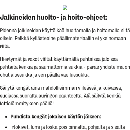
Jalkineiden huolto- ja hoito-ohjeet:
Pidennä jalkineiden käyttöikää huoltamalla ja hoitamalla niitä
oikein! Pelkkä kyllästeaine päällimateriaaliin ei yksinomaan
riitä.
Hiertymät ja rakot vältät käyttämällä puhtaissa jaloissa
puhtaita kenkiä ja saumattomia sukkia - paras yhdistelmä on
ohut alussukka ja sen päällä vaellussukka.
Säilytä kengät aina mahdollisimman viileässä ja kuivassa,
suojassa suoralta auringon paahteelta. Älä säilytä kenkiä
lattialämmityksen päällä!
Puhdista kengät jokaisen käytön jälkeen:
Irtokivet, lumi ja loska pois pinnalta, pohjalta ja sisältä