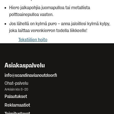
Hiero jalkapohjia juomapulloa tai metallista
polttoainepulloa vasten.
Jos lähellä on kylmä puro – anna jaloillesi kylmä kylpy,
joka laittaa verenkierron todella liikkeelle!
Tekstiilien hoito
Asiakaspalvelu
info@scandinavianoutdoor.fi
Chat-palvelu
Arkisin klo 8–20
Palautukset
Reklamaatiot
Toimitustavat