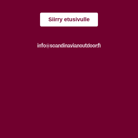
Siirry etusivulle
info@scandinavianoutdoor.fi