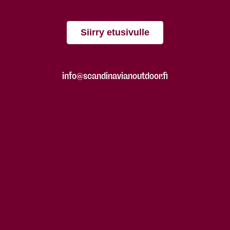
Siirry etusivulle
info@scandinavianoutdoor.fi