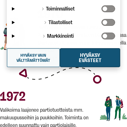
Toiminnalliset
1970
Tilastolliset
Partiolaiset perustavat Turkuun
Partiovarusteen. Pieni toimitila osoitteessa
Markkinointi
Martinkatu 4, jossa muun toiminnan ohella
myydään partiolaisille partiomerkkejä,
HYVÄKSY
HYVÄKSY VAIN
paitoja ym.
EVÄSTEET
VÄLTTÄMÄTTÖMÄT
1972
Valikoima laajenee partiotuotteista mm.
makuupusseihin ja puukkoihin. Toiminta on
edelleen suunnattu vain partiolaisille.