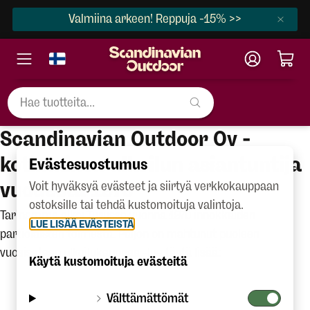
Valmiina arkeen! Reppuja -15% >>
Scandinavian Outdoor Oy -
kotimainen ulkoilun asiantuntija
Evästesuostumus
vuodesta 1970
Voit hyväksyä evästeet ja siirtyä verkkokauppaan
ostoksille tai tehdä kustomoituja valintoja.
Tarinamme alkoi Turussa vuonna 1970 innokkaiden
LUE LISÄÄ EVÄSTEISTÄ
partiolaisten toimesta. Paljon on mahtunut puoleen
vuosisataan ulkoilukauppaa -lue tästä lisää:
Käytä kustomoituja evästeitä
Välttämättömät