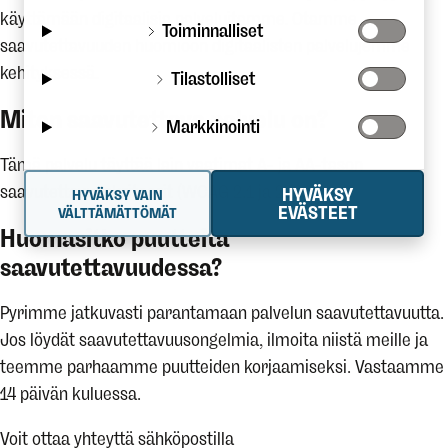
käyttämään digitaalisia palveluitamme. Otamme
Toiminnalliset
saavutettavuuden huomioon digitaalisten palvelujemme
kehityksessä.
Tilastolliset
Miten saavutettava palvelu on?
Markkinointi
Tämä palvelu täyttää lain vaatimat A- ja AA-tason
saavutettavuuskriteerit (WCAG 2.1 ja 2.2).
HYVÄKSY
HYVÄKSY VAIN
EVÄSTEET
VÄLTTÄMÄTTÖMÄT
Huomasitko puutteita
saavutettavuudessa?
Pyrimme jatkuvasti parantamaan palvelun saavutettavuutta.
Jos löydät saavutettavuusongelmia, ilmoita niistä meille ja
teemme parhaamme puutteiden korjaamiseksi. Vastaamme
14 päivän kuluessa.
Voit ottaa yhteyttä sähköpostilla