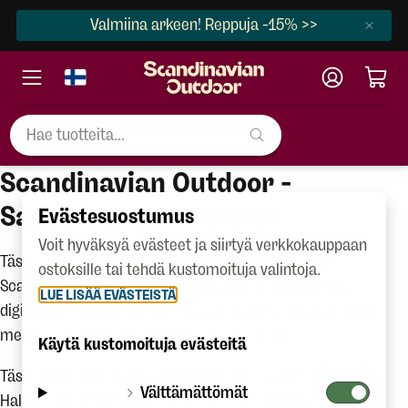
Valmiina arkeen! Reppuja -15% >>
Scandinavian Outdoor -
Saavutettavuusseloste
Evästesuostumus
Voit hyväksyä evästeet ja siirtyä verkkokauppaan
Tässä saavutettavuusselosteessa kerrotaan, miten
ostoksille tai tehdä kustomoituja valintoja.
Scandinavian Outdoor -verkkokauppa noudattaa lakia
LUE LISÄÄ EVÄSTEISTÄ
digitaalisten palvelujen tarjoamisesta ja miten voit antaa
meille palautetta saavutettavuusongelmista.
Käytä kustomoituja evästeitä
Tästä palvelusta vastaa Scandinavian Outdoor Oy.
Välttämättömät
Haluamme, että mahdollisimman moni käyttäjä pystyy