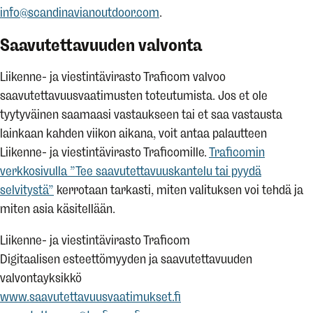
info@scandinavianoutdoor.com
.
Saavutettavuuden valvonta
Liikenne- ja viestintävirasto Traficom valvoo
saavutettavuusvaatimusten toteutumista. Jos et ole
tyytyväinen saamaasi vastaukseen tai et saa vastausta
lainkaan kahden viikon aikana, voit antaa palautteen
Liikenne- ja viestintävirasto Traficomille.
Traficomin
verkkosivulla ”Tee saavutettavuuskantelu tai pyydä
selvitystä”
kerrotaan tarkasti, miten valituksen voi tehdä ja
miten asia käsitellään.
Liikenne- ja viestintävirasto Traficom
Digitaalisen esteettömyyden ja saavutettavuuden
valvontayksikkö
www.saavutettavuusvaatimukset.fi