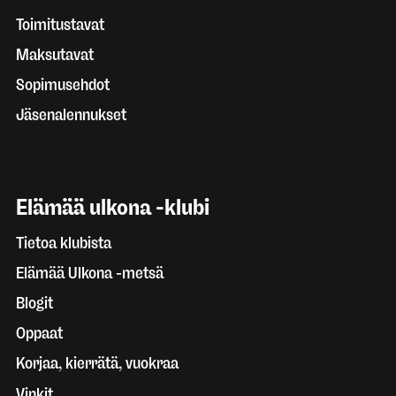
Toimitustavat
Maksutavat
Sopimusehdot
Jäsenalennukset
Elämää ulkona -klubi
Tietoa klubista
Elämää Ulkona -metsä
Blogit
Oppaat
Korjaa, kierrätä, vuokraa
Vinkit