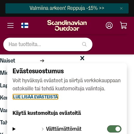
Valmiina arkeen! Reppuja -15% >>
×
Valikko
Naiset
Evästesuostumus
Miehet
Voit hyväksyä evästeet ja siirtyä verkkokauppaan
Lapset
ostoksille tai tehdä kustomoituja valintoja.
LUE LISÄÄ EVÄSTEISTÄ
Kengät
Varusteet
Käytä kustomoituja evästeitä
Talvilajit
Välttämättömät