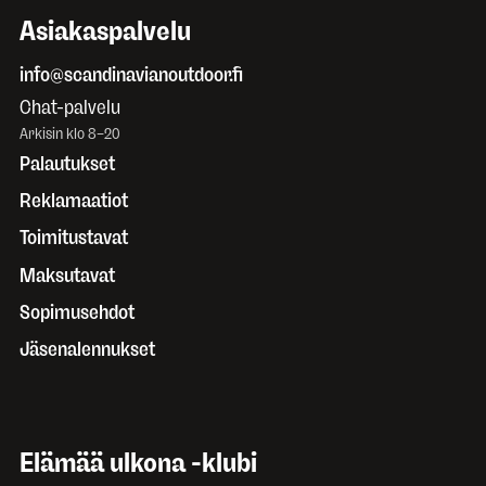
Asiakaspalvelu
info@scandinavianoutdoor.fi
Chat-palvelu
Arkisin klo 8–20
Palautukset
Reklamaatiot
Toimitustavat
Maksutavat
Sopimusehdot
Jäsenalennukset
Elämää ulkona -klubi