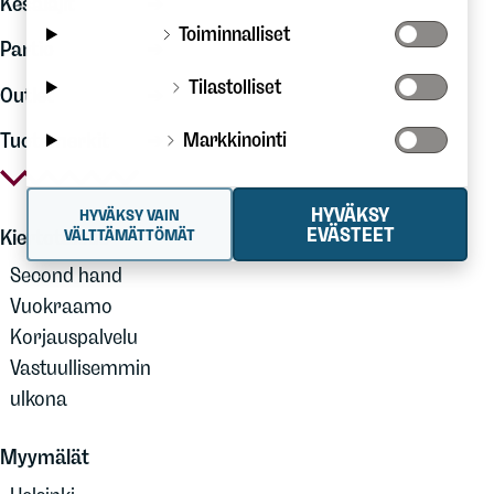
Kesälajit
Toiminnalliset
Partio
Tilastolliset
Outlet
Markkinointi
Tuotemerkit
HYVÄKSY
HYVÄKSY VAIN
EVÄSTEET
Kiertotalous
VÄLTTÄMÄTTÖMÄT
Second hand
Vuokraamo
Korjauspalvelu
Vastuullisemmin
ulkona
Myymälät