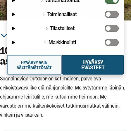
Välttämättömät
Toiminnalliset
Tilastolliset
Markkinointi
100% kotimainen ulkoilun
asiantuntija.
HYVÄKSY
HYVÄKSY VAIN
EVÄSTEET
VÄLTTÄMÄTTÖMÄT
Scandinavian Outdoor on kotimainen, palveleva
erikoistavaraliike elämänjanoisille. Me sytytämme kipinän,
ohjaamme leiritulille, me kutsumme heimoon. Me
varustelemme kaikenkokoiset tutkimusmatkat välinein,
vinkein ja viisauksin.