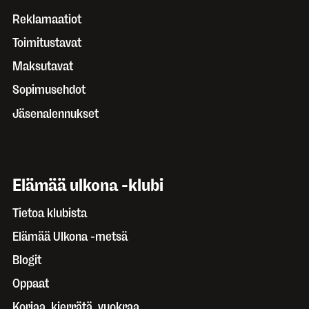
Reklamaatiot
Toimitustavat
Maksutavat
Sopimusehdot
Jäsenalennukset
Elämää ulkona -klubi
Tietoa klubista
Elämää Ulkona -metsä
Blogit
Oppaat
Korjaa, kierrätä, vuokraa