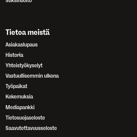
Suksihuolto
Tietoa meistä
Asiakaslupaus
Historia
Yhteistyökyselyt
Vastuullisemmin ulkona
Työpaikat
Kokemuksia
Mediapankki
Tietosuojaseloste
Saavutettavuusseloste