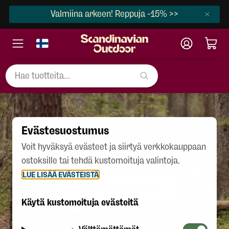
Valmiina arkeen! Reppuja -15% >>
Evästesuostumus
Voit hyväksyä evästeet ja siirtyä verkkokauppaan
ostoksille tai tehdä kustomoituja valintoja.
LÄHES KAIKKI REPUT -15%
LUE LISÄÄ EVÄSTEISTÄ
TUTUSTU TARJOUKSIIN
Käytä kustomoituja evästeitä