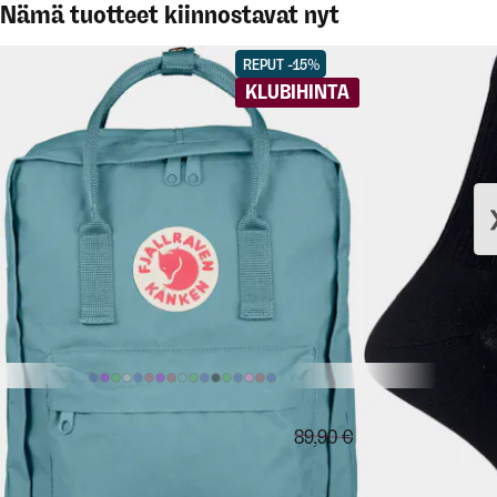
Nämä tuotteet kiinnostavat nyt
REPUT -15%
KLUBIHINTA
76,42 €
FJÄLLRÄVEN
Kånken
GREENGO
Mer
Vertailuhinta:
89,90 €