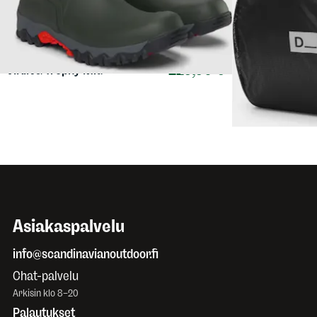
129,90 €
VIKING
Trophy Mid
DB
Hugger Rai
Asiakaspalvelu
info@scandinavianoutdoor.fi
Chat-palvelu
Arkisin klo 8–20
Palautukset