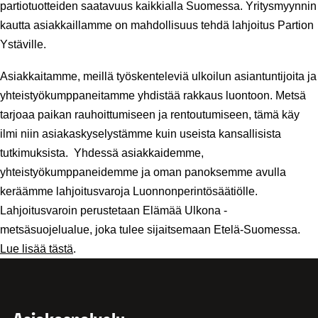
partiotuotteiden saatavuus kaikkialla Suomessa. Yritysmyynnin 
kautta asiakkaillamme on mahdollisuus tehdä lahjoitus Partion 
Ystäville.
Asiakkaitamme, meillä työskenteleviä ulkoilun asiantuntijoita ja 
yhteistyökumppaneitamme yhdistää rakkaus luontoon. Metsä 
tarjoaa paikan rauhoittumiseen ja rentoutumiseen, tämä käy 
ilmi niin asiakaskyselystämme kuin useista kansallisista 
tutkimuksista.  Yhdessä asiakkaidemme, 
yhteistyökumppaneidemme ja oman panoksemme avulla 
keräämme lahjoitusvaroja Luonnonperintösäätiölle. 
Lahjoitusvaroin perustetaan Elämää Ulkona -
metsäsuojelualue, joka tulee sijaitsemaan Etelä-Suomessa. 
Lue lisää tästä
.