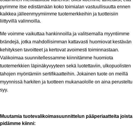
pyrimme itse edistämään koko toimialan vastuullisuutta ennen 
kaikkea jälleenmyymiimme tuotemerkkeihin ja tuotteisiin 
liittyvillä valinnoilla.
Me voimme vaikuttaa hankinnoilla ja valitsemalla myyntiimme 
brändejä, jotka mahdollisimman kattavasti huomiovat kestävän 
kehityksen tavoitteet ja kertovat avoimesti toiminnastaan. 
Valikoimaa suunnitellessamme kiinnitämme huomiota 
tuotemerkkien läpinäkyvyyteen sekä luotettaviin, ulkopuolisten 
tahojen myöntämiin sertifikaatteihin. Jokainen tuote on meillä 
myynnissä harkiten ja tuotteen mukanaololle on aina perusteltu 
syy.
Muutamia tuotevalikoimasuunnittelun pääperiaatteita joista 
pidämme kiinni: