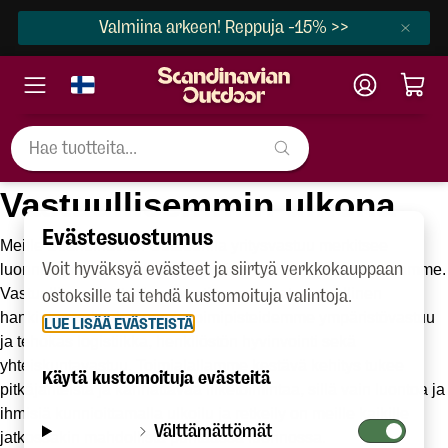
Valmiina arkeen! Reppuja -15% >>
Vastuullisemmin ulkona
Evästesuostumus
Meille Scandinavian Outdoorilla yritysvastuu merkitsee 
Voit hyväksyä evästeet ja siirtyä verkkokauppaan
luonnon ja ihmisten kunnioittamista kaikessa toiminnassamme. 
Vastuullisuusstrategiamme ytimessä ovat vastuullinen 
ostoksille tai tehdä kustomoituja valintoja.
hankinta, verkkokaupan ja toimipisteidemme ympäristövastuu 
LUE LISÄÄ EVÄSTEISTÄ
ja tehokas logistiikka, henkilöstön hyvinvointi sekä 
yhteiskuntavastuu. Toimialallamme kestävä kehitys tukee 
Käytä kustomoituja evästeitä
pitkäjänteistä ja kannattavaa liiketoimintaa, sillä vain luontoa ja 
ihmisiä kunnioittamalla ulkoilu ja retkeily on meille kaikille 
Välttämättömät
jatkossakin mahdollista puhtaassa luonnossa.