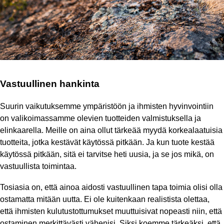
Vastuullinen hankinta
Suurin vaikutuksemme ympäristöön ja ihmisten hyvinvointiin 
on valikoimassamme olevien tuotteiden valmistuksella ja 
elinkaarella. Meille on aina ollut tärkeää myydä korkealaatuisia 
tuotteita, jotka kestävät käytössä pitkään. Ja kun tuote kestää 
käytössä pitkään, sitä ei tarvitse heti uusia, ja se jos mikä, on 
vastuullista toimintaa.
Tosiasia on, että ainoa aidosti vastuullinen tapa toimia olisi olla 
ostamatta mitään uutta. Ei ole kuitenkaan realistista olettaa, 
että ihmisten kulutustottumukset muuttuisivat nopeasti niin, että 
ostaminen merkittävästi vähenisi. Siksi koemme tärkeäksi, että 