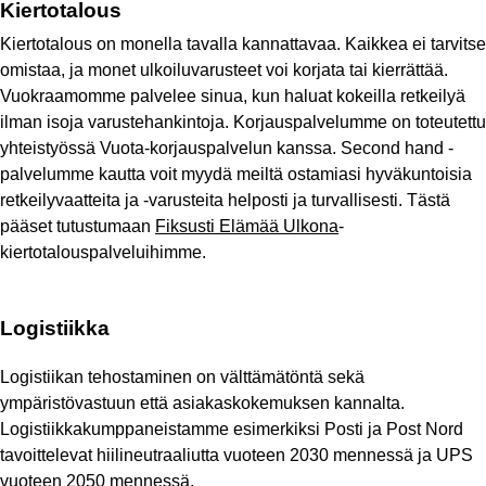
Kiertotalous
Kiertotalous on monella tavalla kannattavaa. Kaikkea ei tarvitse 
omistaa, ja monet ulkoiluvarusteet voi korjata tai kierrättää. 
Vuokraamomme palvelee sinua, kun haluat kokeilla retkeilyä 
ilman isoja varustehankintoja. Korjauspalvelumme on toteutettu 
yhteistyössä Vuota-korjauspalvelun kanssa. Second hand -
palvelumme kautta voit myydä meiltä ostamiasi hyväkuntoisia 
retkeilyvaatteita ja -varusteita helposti ja turvallisesti. Tästä 
pääset tutustumaan 
Fiksusti Elämää Ulkona
- 
kiertotalouspalveluihimme.
Logistiikka
Logistiikan tehostaminen on välttämätöntä sekä 
ympäristövastuun että asiakaskokemuksen kannalta. 
Logistiikkakumppaneistamme esimerkiksi Posti ja Post Nord 
tavoittelevat hiilineutraaliutta vuoteen 2030 mennessä ja UPS 
vuoteen 2050 mennessä. 