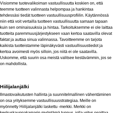
Visiomme tuotevalikoiman vastuullisuutta koskien on, että 
teemme tuotteen valinnasta helpompaa ja hankintaa 
tehdessäsi tiedät tuotteen vastuullisuusprofiilin. Käytännössä 
niin että voit vertailla tuotteen vastuullisuutta samaan tapaan 
kuin sen ominaisuuksia ja hintaa. Tarkoituksemme ei ole laittaa 
tuotteita paremmuusjärjestykseen vaan kertoa saatavilla olevat 
faktat ja auttaa sinua valinnassa. Tavoitteemme on tarjota 
kaikista tuotteistamme läpinäkyvästi vastuullisuustiedot ja 
kertoa avoimesti myös silloin, jos niitä ei ole saatavilla. 
Uskomme, että suurin osa meistä valitsee kestävämmin, jos se 
on mahdollista.
Hiilijalanjälki
Ilmastovaikutusten hallinta ja suunnitelmallinen vähentäminen 
on osa yrityksemme vastuullisuusstrategiaa. Meille on 
myönnetty Hiilijalanjälki laskettu -merkki. Merkki on 
keskuskauppakamarin myöntämä tunnus, jolla yritys osoittaa 