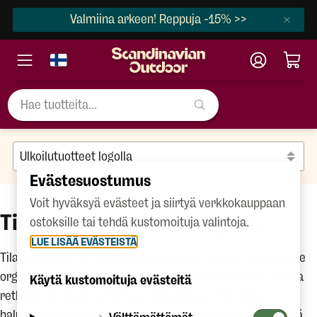
Valmiina arkeen! Reppuja -15% >>
Evästesuostumus
Voit hyväksyä evästeet ja siirtyä verkkokauppaan
Tilaa ulkoilutuotteet logolla
ostoksille tai tehdä kustomoituja valintoja.
LUE LISÄÄ EVÄSTEISTÄ
Tilaa yrityksen tai yhteisön logotuotteet meiltä. Tarjoamme
organisaatioille useiden vuosien kokemuksella laadukkaita
Käytä kustomoituja evästeitä
retkeily- ja ulkoilutuotteita, joihin voidaan toteuttaa
haluamanne painatus, brodeeraus tai kaiverrus. Kysy lisää