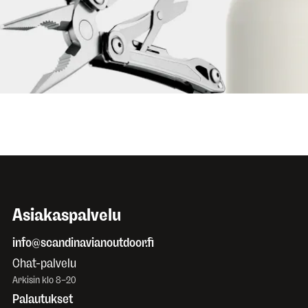
99 €
LEATHERMAN
Wingman
SIGG
1,0 L Myp
Asiakaspalvelu
info@scandinavianoutdoor.fi
Chat-palvelu
Arkisin klo 8–20
Palautukset