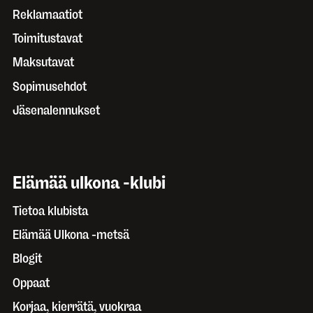
Reklamaatiot
Toimitustavat
Maksutavat
Sopimusehdot
Jäsenalennukset
Elämää ulkona -klubi
Tietoa klubista
Elämää Ulkona -metsä
Blogit
Oppaat
Korjaa, kierrätä, vuokraa