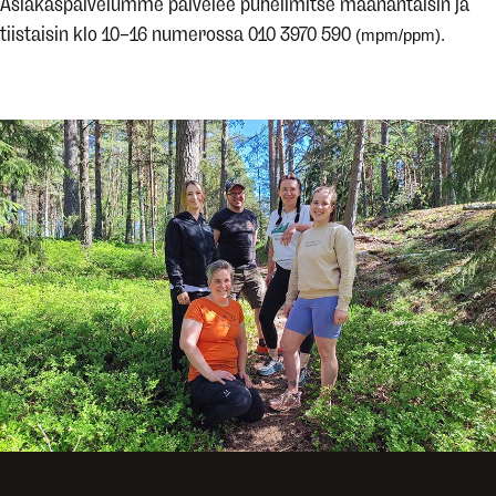
Asiakaspalvelumme palvelee puhelimitse maanantaisin ja
tiistaisin klo 10–16 numerossa 010 3970 590
(mpm/ppm).