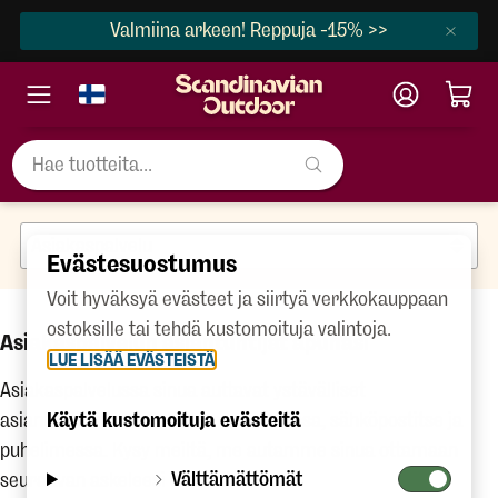
Valmiina arkeen! Reppuja -15% >>
Evästesuostumus
Voit hyväksyä evästeet ja siirtyä verkkokauppaan
ostoksille tai tehdä kustomoituja valintoja.
Asiakaspalvelun asiantuntijat apunasi
LUE LISÄÄ EVÄSTEISTÄ
Asiakaspalvelussa sinua auttavat ystävälliset
asiantuntijamme. Palvelemme chatissa, sähköpostitse ja
Käytä kustomoituja evästeitä
puhelimessa. Kysy meiltä, me autamme sinua ottamaan
Välttämättömät
seuraavan askeleesi elämään ulkona.