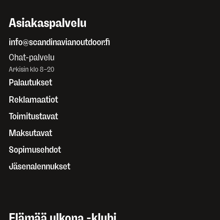
Asiakaspalvelu
info@scandinavianoutdoor.fi
Chat-palvelu
Arkisin klo 8–20
Palautukset
Reklamaatiot
Toimitustavat
Maksutavat
Sopimusehdot
Jäsenalennukset
Elämää ulkona -klubi