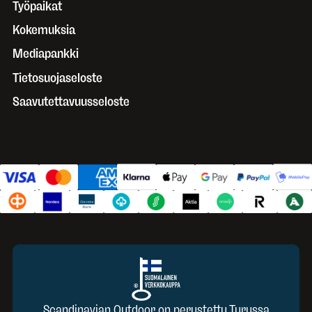
Työpaikat
Kokemuksia
Mediapankki
Tietosuojaseloste
Saavutettavuusseloste
Scandinavian Outdoor on perustettu Turussa