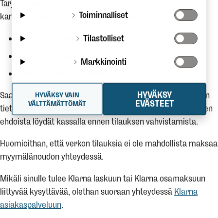
Tarjoamme laajan valikoiman turvallisia ja joustavia
Toiminnalliset
kansainvälisiä ja paikallisia maksuvaihtoehtoja, kuten
kortti- ja verkkopankkimaksuja
Tilastolliset
mobiilimaksuja sekä
Markkinointi
lasku- ja osamaksuratkaisuja.
HYVÄKSY
Saatavilla olevat maksutavat vaihtelevat maan ja tilauksen
HYVÄKSY VAIN
EVÄSTEET
VÄLTTÄMÄTTÖMÄT
tietojen mukaan. Tarkemmat tiedot maksutavoista ja niiden
ehdoista löydät kassalla ennen tilauksen vahvistamista.
Huomioithan, että verkon tilauksia ei ole mahdollista maksaa
myymälänoudon yhteydessä.
Mikäli sinulle tulee Klarna laskuun tai Klarna osamaksuun
liittyvää kysyttävää, olethan suoraan yhteydessä
Klarna
asiakaspalveluun
.