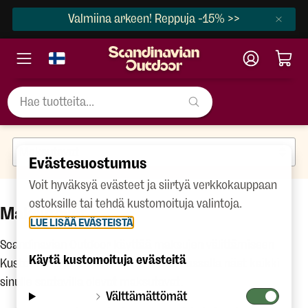
Valmiina arkeen! Reppuja -15% >>
Evästesuostumus
Voit hyväksyä evästeet ja siirtyä verkkokauppaan
ostoksille tai tehdä kustomoituja valintoja.
Maksutavat
LUE LISÄÄ EVÄSTEISTÄ
Scandinavian Outdoor käyttää maksujen välittämiseen
Käytä kustomoituja evästeitä
Kustom Checkout -maksupalvelua. Kassalla näet kaikki
sinulle saatavilla olevat maksutavat.
Välttämättömät