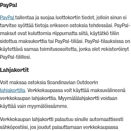
PayPal
PayPal
tallentaa ja suojaa luottokortin tiedot, jolloin sinun ei
tarvitse syöttää tietoja erikseen ostoksia tehdessäsi. PayPal-
maksut ovat kuluttomia riippumatta siitä, käytätkö tiliin
sidottua maksukorttia tai PayPal-tiliäsi. PayPal-tilauksissa on
käytettävä samaa toimitusosoitetta, jonka olet rekisteröinyt
PayPal-tilillesi.
Lahjakortit
Voit maksaa ostoksia Scandinavian Outdoorin
lahjakortilla
. Verkkokaupassa voit käyttää maksuvälineenä
verkkokaupan lahjakorttia. Myymälälahjakortti voidaan
käyttää vain myymälöissämme.
Verkkokaupan lahjakortti palautuu sinulle automaattisesti
sähköpostiisi, jos joudut palauttamaan verkkokaupassa