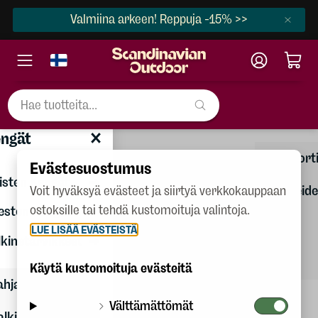
Valmiina arkeen! Reppuja -15% >>
×
Kengät
ngät
Naiset
Lahjakorti
Evästesuostumus
Miehet
isten Kengät
Jalkineid
Voit hyväksyä evästeet ja siirtyä verkkokauppaan
Lapset
ostoksille tai tehdä kustomoituja valintoja.
huolto
esten Kengät
LUE LISÄÄ EVÄSTEISTÄ
Kengät
lkinetarvikkeet
Kaikki
Varusteet
kengät
Käytä kustomoituja evästeitä
ahjakortit
Talvilajit
Välttämättömät
alkineiden huolto