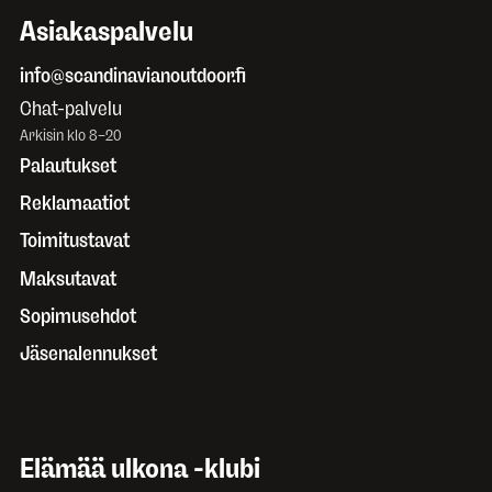
Asiakaspalvelu
info@scandinavianoutdoor.fi
Chat-palvelu
Arkisin klo 8–20
Palautukset
Reklamaatiot
Toimitustavat
Maksutavat
Sopimusehdot
Jäsenalennukset
Elämää ulkona -klubi