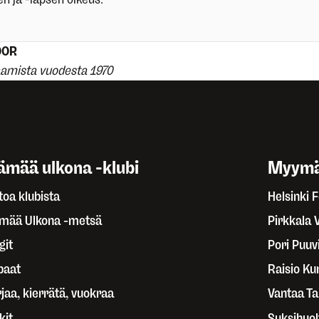
OOR
aamista vuodesta 1970
ämää ulkona -klubi
Myymä
toa klubista
Helsinki 
ämää Ulkona -metsä
Pirkkala 
git
Pori Puuvi
paat
Raisio Ku
jaa, kierrätä, vuokraa
Vantaa T
kit
Suksihuol