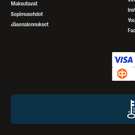
Maksutavat
In
Sopimusehdot
Yo
Jäsenalennukset
Fa