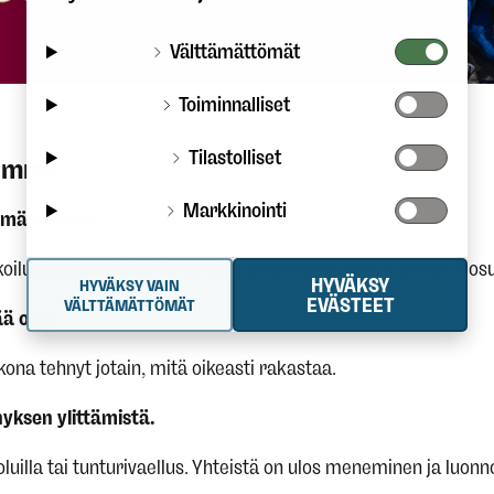
Välttämättömät
Toiminnalliset
Tilastolliset
semme
Markkinointi
ämääulkona.
koilua ja elämyksiä. Se on eteenpäin kulkemista kaikissa olos
HYVÄKSY
HYVÄKSY VAIN
EVÄSTEET
VÄLTTÄMÄTTÖMÄT
ä oloa.
lkona tehnyt jotain, mitä oikeasti rakastaa.
yksen ylittämistä.
ipoluilla tai tunturivaellus. Yhteistä on ulos meneminen ja luon