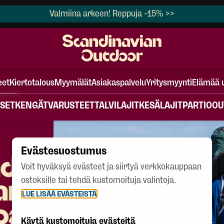
Valmiina arkeen! Reppuja -15% >>
eet
Kiertotalous
Myymälät
Asiakaspalvelu
Yritysmyynti
Elämää 
SET
KENGÄT
VARUSTEET
TALVILAJIT
KESÄLAJIT
PARTIO
OU
Evästesuostumus
Voit hyväksyä evästeet ja siirtyä verkkokauppaan
ostoksille tai tehdä kustomoituja valintoja.
LUE LISÄÄ EVÄSTEISTÄ
Käytä kustomoituja evästeitä