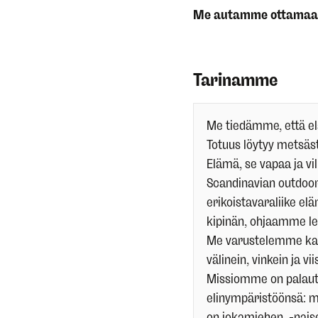
Me autamme ottamaan 
Tarinamme
Me tiedämme, että el
Totuus löytyy metsästä
Elämä, se vapaa ja vil
Scandinavian outdoor
erikoistavaraliike e
kipinän, ohjaamme le
Me varustelemme ka
välinein, vinkein ja vi
Missiomme on palautt
elinympäristöönsä: m
on jokamiehen, -naise