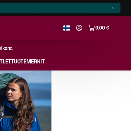
0,00 €
ulkona
TLET
TUOTEMERKIT