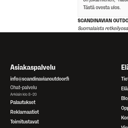
Tästä ovesta ulos.
SCANDINAVIAN OUTD
Suomalaista retkeilyos
Asiakaspalvelu
El
info@scandinavianoutdoor.fi
Tie
Chat-palvelu
El
Arkisin klo 8–20
Blo
Palautukset
Op
Reklamaatiot
Kor
Toimitustavat
Vin