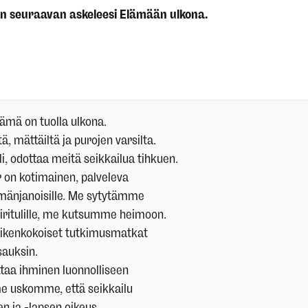
seuraavan askeleesi Elämään ulkona.
ämä on tuolla ulkona.
, mättäiltä ja purojen varsilta.
li, odottaa meitä seikkailua tihkuen.
 on kotimainen, palveleva
lämänjanoisille. Me sytytämme
iritulille, me kutsumme heimoon.
ikenkokoiset tutkimusmatkat
isauksin.
aa ihminen luonnolliseen
e uskomme, että seikkailu
n ja -lapsen oikeus.