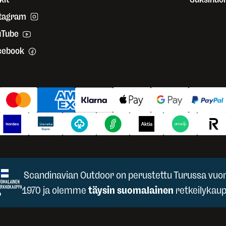
stagram
uTube
cebook
Scandinavian Outdoor on perustettu Turussa vuo
1970 ja olemme
täysin suomalainen
retkeilykaup