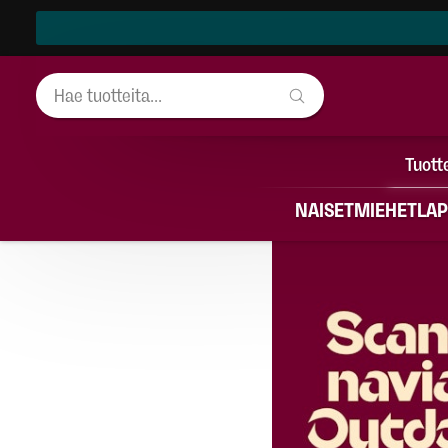
Tuott
NAISET
MIEHET
LAP