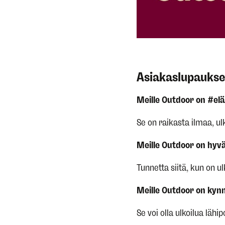
Asiakaslupauk
Meille Outdoor on #el
Se on raikasta ilmaa, ul
Meille Outdoor on hyvä
Tunnetta siitä, kun on u
Meille Outdoor on kynn
Se voi olla ulkoilua läh