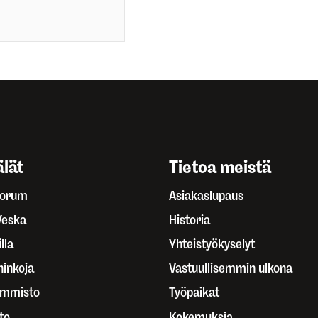
lät
Tietoa meistä
Forum
Asiakaslupaus
Veska
Historia
lla
Yhteistyökyselyt
ninkoja
Vastuullisemmin ulkona
ammisto
Työpaikat
to
Kokemuksia