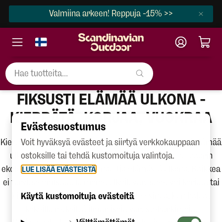
Valmiina arkeen! Reppuja -15% >>
FIKSUSTI ELÄMÄÄ ULKONA -
KIERRÄTÄ, KORJAA, VUOKRAA
Evästesuostumus
Kiertotalous on monella tavalla kannattavaa. Fiksusti elämää
Voit hyväksyä evästeet ja siirtyä verkkokauppaan
ulkona -konsepti kokoaa yhteen Scandinavian Outdoorin
ostoksille tai tehdä kustomoituja valintoja.
ekologisesti kestävät tavat nauttia elämästä ulkona. Kaikkea
LUE LISÄÄ EVÄSTEISTÄ
ei tarvitse omistaa, ja monet ulkoiluvarusteet voi korjata tai
kierrättää. Vuokraamomme palvelee sinua, kun haluat
Käytä kustomoituja evästeitä
kokeilla retkeilyä ilman isoja varustehankintoja.