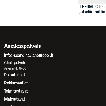
THERM-IC
Toe
jalanlämmitti
Asiakaspalvelu
info@scandinavianoutdoor.fi
Chat-palvelu
Arkisin klo 8–20
Palautukset
Reklamaatiot
Toimitustavat
Maksutavat