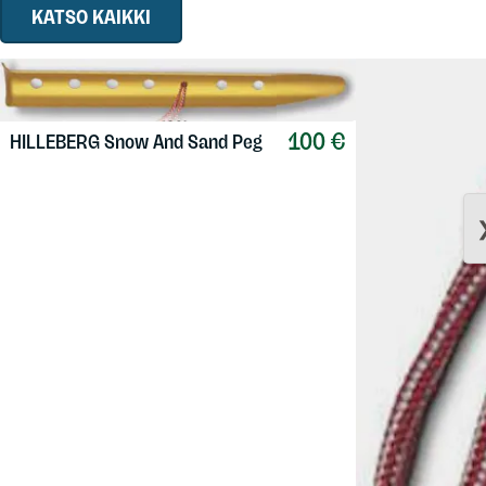
KATSO KAIKKI
100 €
HILLEBERG
Snow And Sand Peg
HILLEBERG
Y P