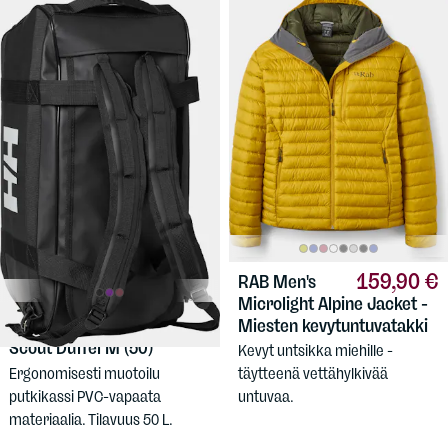
159,90 €
RAB
Men's
Microlight Alpine Jacket -
79,90 €
Miesten kevytuntuvatakki
HELLY HANSEN
Scout Duffel M (50)
Kevyt untsikka miehille -
Ergonomisesti muotoilu
täytteenä vettähylkivää
putkikassi PVC-vapaata
untuvaa.
materiaalia. Tilavuus 50 L.