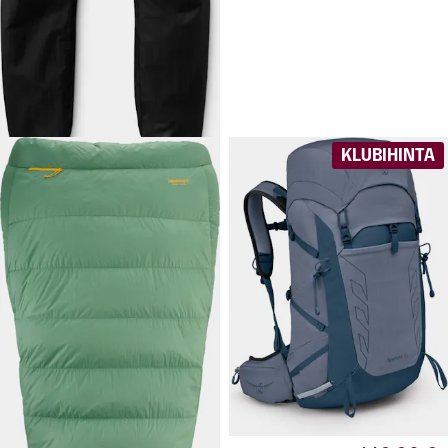
Phantom Pant
84-grammaiset, silti täysin
säänkestävät kuorihousut.
Miesten koot.
KLUBIHINTA