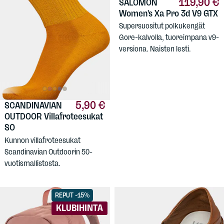
119,90 €
SALOMON
Women's Xa Pro 3d V9 GTX
Supersuositut polkukengät
Gore-kalvolla, tuoreimpana v9-
versiona. Naisten lesti.
5,90 €
SCANDINAVIAN
OUTDOOR
Villafroteesukat
SO
Kunnon villafroteesukat
Scandinavian Outdoorin 50-
vuotismallistosta.
REPUT -15%
KLUBIHINTA