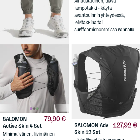
Ainutlaatuinen, tilava
Naisten joustavat vapaa-
lämpötakki - käytä
ajanhousut.
avantouinnin yhteydessä,
leiritakkina tai
surffaamishommissa rannalla.
79,90 €
SALOMON
127,92 €
SALOMON
Adv
Active Skin 4 Set
Skin 12 Set
Minimalistinen, liivimäinen