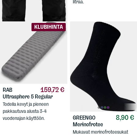
litraa.
lahjepituutta.
KLUBIHINTA
159,72 €
RAB
Ultrasphere 5 Regular
Todella kevyt ja pieneen
pakkautuva alusta 3-4
8,90 €
GREENGO
vuodenajan käyttöön.
Merinofrotee
Mukavat merinofroteesukat