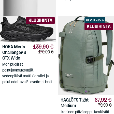
kulkeva. Eristetty rakenne.
KLUBIHINTA
REPUT -15%
KLUBIHINTA
139,90 €
HOKA
Men's
Vertailuhinta:
179,90 €
Challenger 8
GTX Wide
Monipuoliset
polkujuoksukengät,
vedenpitävä malli. Soratiet ja
polut odottavat! Leveämpi lesti.
67,92 €
HAGLÖFS
Tight
Vertailuh
79,90 €
Medium
Ikoninen päiväreppu kestävää