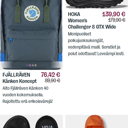
139,90 €
HOKA
Vertailuhi
179,90 €
Women's
Challenger 8 GTX Wide
Monipuoliset
polkujuoksukengät,
vedenpitävä malli. Soratiet ja
polut odottavat! Leveämpi lesti.
76,42 €
FJÄLLRÄVEN
Vertailuhinta:
89,90 €
Kånken Koncept
Aito Fjällräven Kånken 40
vuoden kokemuksella.
Rajoitettu erä erikoisvärejä!