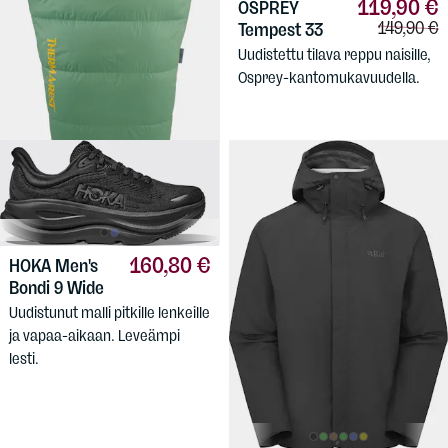
119,90 €
OSPREY
269,90 €
THERMAREST
Vertailuhi
149,90 €
Tempest 33
Corus -6 Quilt Regular
Uudistettu tilava reppu naisille,
Kolmen vuodenajan
Osprey-kantomukavuudella.
untuvapeitto. -6 ... 0ºC.
160,80 €
HOKA
Men's
Bondi 9 Wide
Uudistunut malli pitkille lenkeille
ja vapaa-aikaan. Leveämpi
lesti.