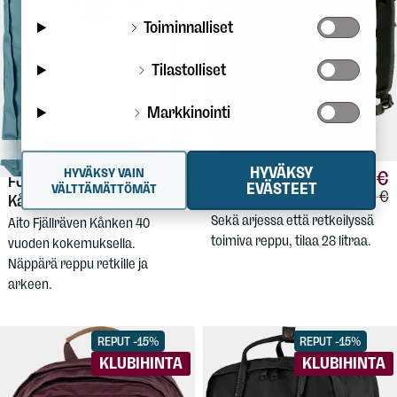
Toiminnalliset
Tilastolliset
Markkinointi
HYVÄKSY
HYVÄKSY VAIN
84,92 €
76,42 €
FJÄLLRÄVEN
FJÄLLRÄVEN
EVÄSTEET
VÄLTTÄMÄTTÖMÄT
Vertailuh
99,90 €
Vertailuhinta:
Skule 28
89,90 €
Kånken
Sekä arjessa että retkeilyssä
Aito Fjällräven Kånken 40
toimiva reppu, tilaa 28 litraa.
vuoden kokemuksella.
Näppärä reppu retkille ja
arkeen.
REPUT -15%
REPUT -15%
KLUBIHINTA
KLUBIHINTA