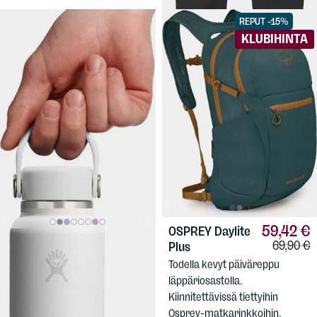
REPUT -15%
KLUBIHINTA
59,42 €
OSPREY
Daylite
24,90 €
Vertailuh
69,90 €
HYDRO FLASK
Plus
300ml Micro Hydro
Todella kevyt päiväreppu
Hydro Flask-laatua
läppäriosastolla.
kompaktissa koossa: 3 dl
Kiinnitettävissä tiettyihin
tilavuus, helposti mukana
Osprey-matkarinkkoihin.