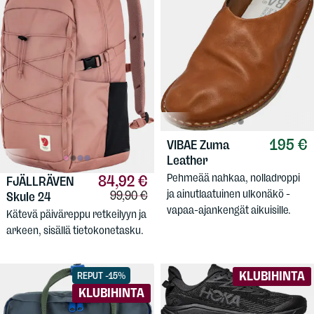
195 €
VIBAE
Zuma
Leather
Pehmeää nahkaa, nolladroppi
84,92 €
FJÄLLRÄVEN
ja ainutlaatuinen ulkonäkö -
Vertailuhinta:
99,90 €
Skule 24
vapaa-ajankengät aikuisille.
Kätevä päiväreppu retkeilyyn ja
arkeen, sisällä tietokonetasku.
KLUBIHINTA
REPUT -15%
KLUBIHINTA