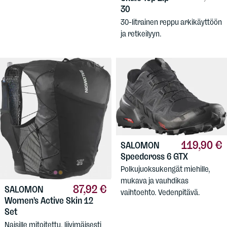
30
30-litrainen reppu arkikäyttöön
ja retkeilyyn.
119,90 €
SALOMON
Speedcross 6 GTX
Polkujuoksukengät miehille,
mukava ja vauhdikas
87,92 €
SALOMON
vaihtoehto. Vedenpitävä.
Women's Active Skin 12
Set
Naisille mitoitettu, liivimäisesti