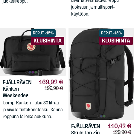
Liivimäisesti istuva reppu
juoksureppu.
juoksuun ja multisport-
käyttöön.
REPUT -15%
REPUT -15%
KLUBIHINTA
KLUBIHINTA
169,92 €
FJÄLLRÄVEN
Vertailuhinta:
199,90 €
Kånken
Weekender
Isompi Kånken - tilaa 30 litraa
ja sisällä tietokonetasku. Kanna
reppuna tai olkalaukkuna.
110,42 €
FJÄLLRÄVEN
Vertailuhi
129,90 €
Skule Top Zip