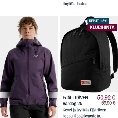
Haglöfs-laatua.
REPUT -15%
KLUBIHINTA
50,92 €
FJÄLLRÄVEN
Vertailuh
59,90 €
499,90 €
Vardag 25
ARC'TERYX
Women's Beta SL Jacket
Kevyt ja tyylikäs Fjällräven-
reppu läppäriosastolla.
Kevyt Gore-Tex-takki