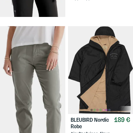
aktiiviseen menoon sopivalla C-
Knit-materiaalilla.
189 €
BLEUBIRD
Nordic
99,90 €
DUER
Women's
Robe
Live Lite Hi-rise Jogger