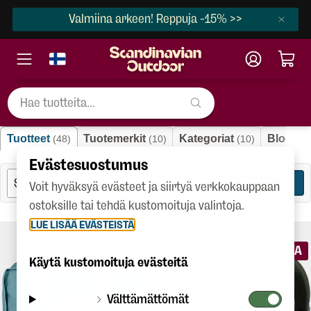
Valmiina arkeen! Reppuja -15% >>
Haku
Tuotteet
Tuotemerkit
Kategoriat
Blogit
(48)
(10)
(10)
(1
Evästesuostumus
SUODATA
48
Voit hyväksyä evästeet ja siirtyä verkkokauppaan
ostoksille tai tehdä kustomoituja valintoja.
LUE LISÄÄ EVÄSTEISTÄ
REPUT -15%
REPUT -15%
KLUBIHINTA
KLUBIHINTA
Käytä kustomoituja evästeitä
Välttämättömät