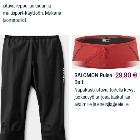
istuva reppu juoksuun ja
multisport-käyttöön. Mukana
juomapullot.
29,90 €
SALOMON
Pulse
Belt
Napakasti istuva, todella kevyt
juoksuvyö tarjoaa taskutilaa
avaimille ja energiageeleille.
139,90 €
RAB
Men's