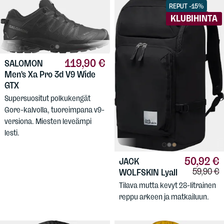
REPUT -15%
KLUBIHINTA
119,90 €
SALOMON
Men's Xa Pro 3d V9 Wide
GTX
Supersuositut polkukengät
Gore-kalvolla, tuoreimpana v9-
versiona. Miesten leveämpi
lesti.
50,92 €
JACK
Vertailuh
59,90 €
WOLFSKIN
Lyall
Tilava mutta kevyt 28-litrainen
reppu arkeen ja matkailuun.