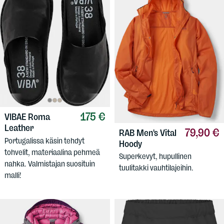
175 €
VIBAE
Roma
Leather
79,90 €
RAB
Men's Vital
Portugalissa käsin tehdyt
Hoody
tohvelit, materiaalina pehmeä
Superkevyt, hupullinen
nahka. Valmistajan suosituin
tuulitakki vauhtilajeihin.
malli!