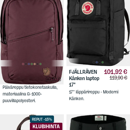
101,92 €
FJÄLLRÄVEN
84,92 €
FJÄLLRÄVEN
Vertailuhi
119,90 €
Kånken laptop
Vertailuhinta:
99,90 €
Räven 20L
17"
Päiväreppu tietokonetaskulla,
17” läppärireppu - Moderni
materiaalina G-1000-
Kånken.
puuvillapolyesteri.
REPUT -15%
KLUBIHINTA