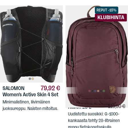
REPUT -15%
KLUBIHINTA
79,92 €
SALOMON
Women's Active Skin 4 Set
101,92 €
FJÄLLRÄVEN
Minimalistinen, liivimäinen
Vertailuhi
119,90 €
Räven 28 L
juoksureppu. Naisten mitoitus.
Uudistettu suosikki: G-1000-
kankaasta tehty 28-litrainen
reppu tietokonetaskulla.