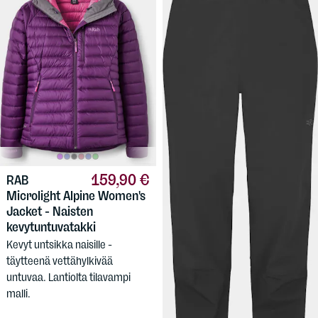
159,90 €
RAB
Microlight Alpine Women's
90 €
RAB
Women's
Jacket - Naisten
Downpour Pant
kevytuntuvatakki
Todella kevyet kuorihousut
Kevyt untsikka naisille -
naisille, kierrätetyllä
täytteenä vettähylkivää
pintakankaalla.
untuvaa. Lantiolta tilavampi
malli.