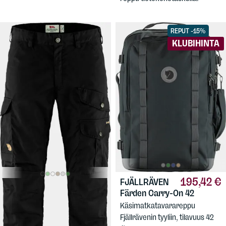
REPUT -15%
KLUBIHINTA
195,42 €
FJÄLLRÄVEN
189 €
FJÄLLRÄVEN
Färden Carry-On 42
Men's Vidda Pro Trousers
Käsimatkatavarareppu
Miesten kestävät
Fjällrävenin tyyliin, tilavuus 42
vaellushousut. Kolme