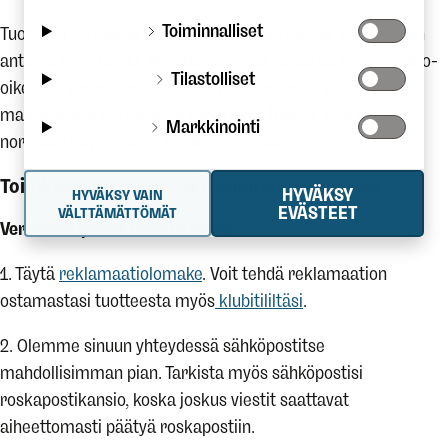
Toiminnalliset
Tuotteilla on joskus kuluttajansuojalain lisäksi valmistajan
antama oma takuu. Muistathan, että takuu tai reklamaatio-
Tilastolliset
oikeus ei koske loppuun käytettyjä tuotteita: valmistaja tai
maahantuoja voi tuotetta tutkimalla todeta, että sen
Markkinointi
normaali käyttöikä on tullut loppuunsa.
Toimintaohje takuu- ja reklamaatioasioissa
HYVÄKSY
HYVÄKSY VAIN
EVÄSTEET
VÄLTTÄMÄTTÖMÄT
Verkkokaupasta ostettu tuote:
1. Täytä
reklamaatiolomake
. Voit tehdä reklamaation
ostamastasi tuotteesta myös
klubitililtäsi
.
2. Olemme sinuun yhteydessä sähköpostitse
mahdollisimman pian. Tarkista myös sähköpostisi
roskapostikansio, koska joskus viestit saattavat
aiheettomasti päätyä roskapostiin.