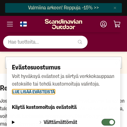
Valmiina arkeen! Reppuja -15% >>
Evästesuostumus
Voit hyväksyä evästeet ja siirtyä verkkokauppaan
ostoksille tai tehdä kustomoituja valintoja.
Reklamaatiot ja takuu
LUE LISÄÄ EVÄSTEISTÄ
Jos meiltä ostetussa tuotteessa on valmistusvirhe tai siihen
Käytä kustomoituja evästeitä
tulee vika tai se ei kestä normaalikäyttöä odotetulla tavalla,
voit tehdä tuotteesta reklamaation. Ota silloin yhteyttä
Välttämättömät
mahdollisimman pian vian havaittuasi.