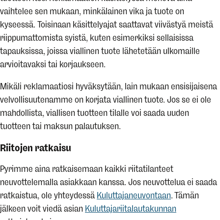
vaihtelee sen mukaan, minkälainen vika ja tuote on
kyseessä. Toisinaan käsittelyajat saattavat viivästyä meistä
riippumattomista syistä, kuten esimerkiksi sellaisissa
tapauksissa, joissa viallinen tuote lähetetään ulkomaille
arvioitavaksi tai korjaukseen.
Mikäli reklamaatiosi hyväksytään, lain mukaan ensisijaisena
velvollisuutenamme on korjata viallinen tuote. Jos se ei ole
mahdollista, viallisen tuotteen tilalle voi saada uuden
tuotteen tai maksun palautuksen.
Riitojen ratkaisu
Pyrimme aina ratkaisemaan kaikki riitatilanteet
neuvottelemalla asiakkaan kanssa. Jos neuvottelua ei saada
ratkaistua, ole yhteydessä
Kuluttajaneuvontaan
. Tämän
jälkeen voit viedä asian
Kuluttajariitalautakunnan