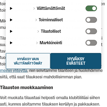
toimituksen Suomessa. Huomioithan, että Pohjois-Suomeen
Välttämättömät
toimitukset kestävät yleensä lähemmäs 5 arkipäivää.
Toiminnalliset
Mikäli tilaamasi tuote on tilapäisesti varastosta loppu tai
muuten tilaustavaraa, määritellään toimitusaika erikseen.
Tilastolliset
Tilausten käsittely voi hetkellisesti ruuhkautua esimerkiksi
Markkinointi
suurempien kampanjoiden aikana, jolloin toimitusajat ovat
tavallista pidempiä. Myös esimerkiksi asennusta vaativat
tuotteet, kuten suksipaketit, vaativat hieman pidemmän
HYVÄKSY
HYVÄKSY VAIN
EVÄSTEET
VÄLTTÄMÄTTÖMÄT
toimitusajan. Jos pakettisi on usean päivän myöhässä,
ota
meihin yhteyttä
, niin selvitämme tilanteen ja huolehdimme
siitä, että saat tilauksesi mahdollisimman pian.
Tilausten muokkaaminen
Voit muokata tilaustasi helposti omalla klubitililläsi siihen
asti, kunnes aloitamme tilauksen keräilyn ja pakkauksen.