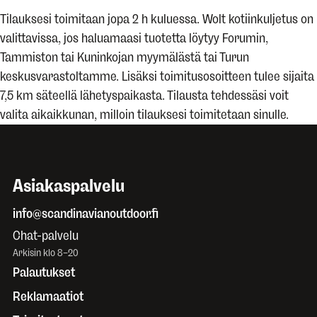
Tilauksesi toimitaan jopa 2 h kuluessa. Wolt kotiinkuljetus on
valittavissa, jos haluamaasi tuotetta löytyy Forumin,
Tammiston tai Kuninkojan myymälästä tai Turun
keskusvarastoltamme. Lisäksi toimitusosoitteen tulee sijaita
7,5 km säteellä lähetyspaikasta. Tilausta tehdessäsi voit
valita aikaikkunan, milloin tilauksesi toimitetaan sinulle.
Asiakaspalvelu
info@scandinavianoutdoor.fi
Chat-palvelu
Arkisin klo 8–20
Palautukset
Reklamaatiot