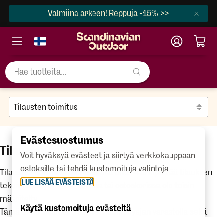
Valmiina arkeen! Reppuja -15% >>
Evästesuostumus
Tilausten toimitus
Voit hyväksyä evästeet ja siirtyä verkkokauppaan
ostoksille tai tehdä kustomoituja valintoja.
Tilausten normaali toimitusaika on 2–4 arkipäivää tilauksen
LUE LISÄÄ EVÄSTEISTÄ
tekemisestä, ellei tuotteessa tai ostoskorissa ole toisin
määritelty.
Käytä kustomoituja evästeitä
Tämä arvio sisältää tilauksen käsittelyajan varastolla sekä