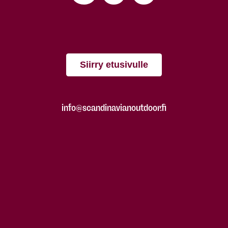
Siirry etusivulle
info@scandinavianoutdoor.fi