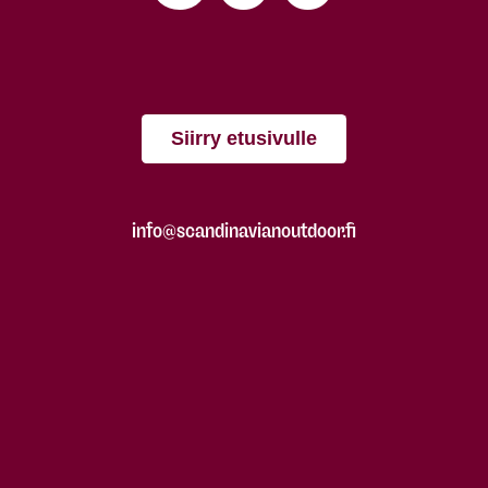
Siirry etusivulle
info@scandinavianoutdoor.fi