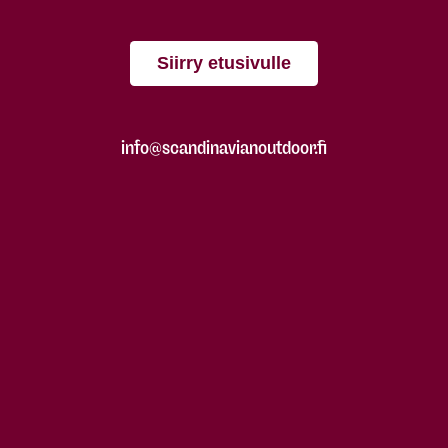
Siirry etusivulle
info@scandinavianoutdoor.fi