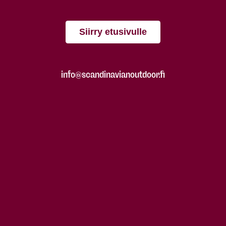
Siirry etusivulle
info@scandinavianoutdoor.fi