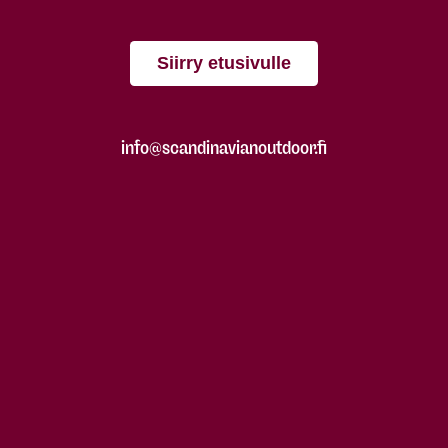
Siirry etusivulle
info@scandinavianoutdoor.fi