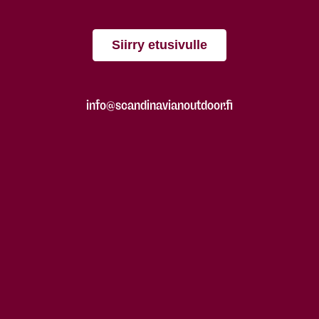
Siirry etusivulle
info@scandinavianoutdoor.fi