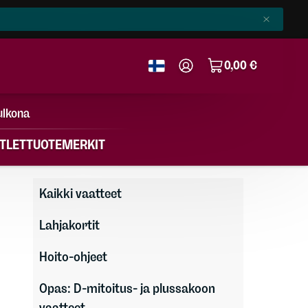
0,00 €
ulkona
TLET
TUOTEMERKIT
Kaikki vaatteet
Lahjakortit
Hoito-ohjeet
Opas: D-mitoitus- ja plussakoon
vaatteet