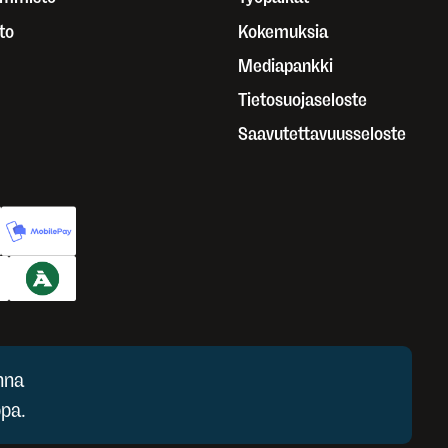
to
Kokemuksia
Mediapankki
Tietosuojaseloste
Saavutettavuusseloste
nna
pa.