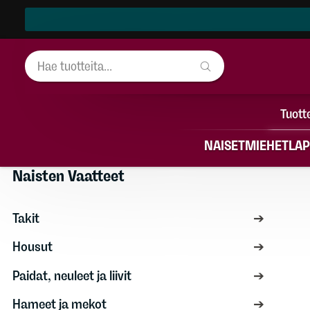
Tuott
NAISET
MIEHET
LAP
Naisten Vaatteet
Naisten Vaatteet
Takit
Housut
Paidat, neuleet ja liivit
Hameet ja mekot