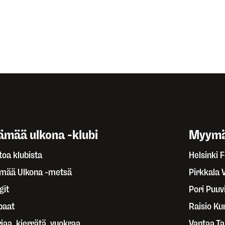
ämää ulkona -klubi
Myymä
toa klubista
Helsinki 
ämää Ulkona -metsä
Pirkkala 
git
Pori Puuvi
paat
Raisio Ku
jaa, kierrätä, vuokraa
Vantaa T