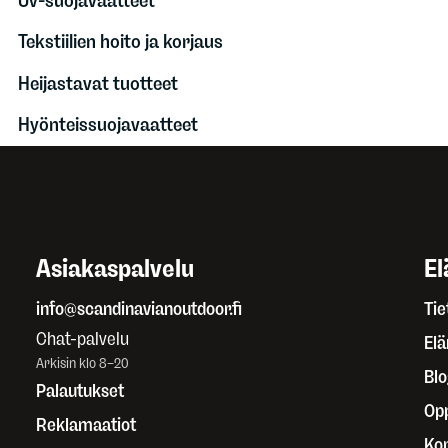
Uv-suojavaatteet
Tekstiilien hoito ja korjaus
Heijastavat tuotteet
Hyönteissuojavaatteet
Asiakaspalvelu
El
info@scandinavianoutdoor.fi
Tie
Chat-palvelu
El
Arkisin klo 8–20
Blo
Palautukset
Op
Reklamaatiot
Kor