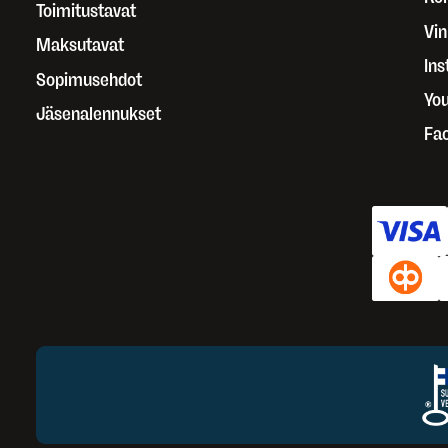
Toimitustavat
Vin
Maksutavat
In
Sopimusehdot
Yo
Jäsenalennukset
Fa