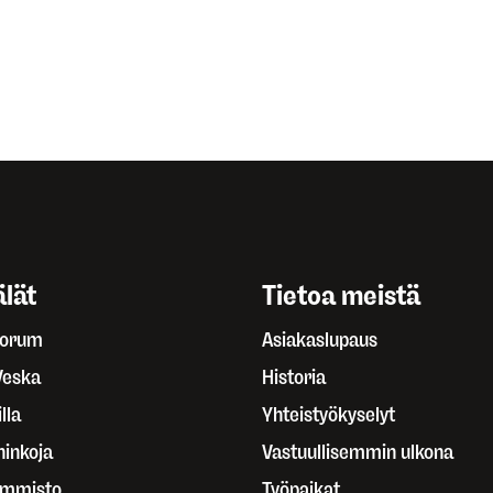
lät
Tietoa meistä
Forum
Asiakaslupaus
Veska
Historia
lla
Yhteistyökyselyt
ninkoja
Vastuullisemmin ulkona
ammisto
Työpaikat