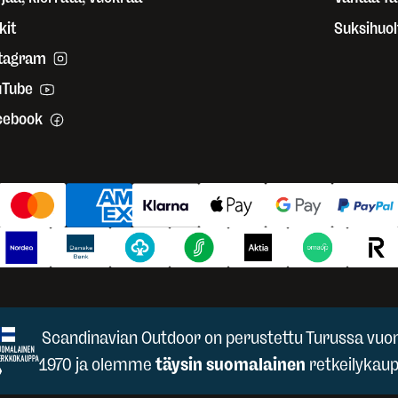
kit
Suksihuol
stagram
uTube
cebook
Scandinavian Outdoor on perustettu Turussa vuo
1970 ja olemme
täysin suomalainen
retkeilykaup