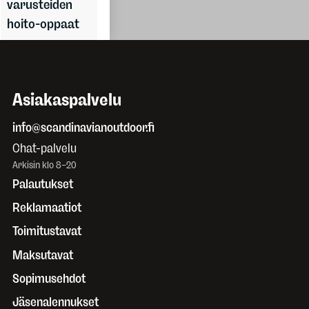
varusteiden
hoito-oppaat
Asiakaspalvelu
info@scandinavianoutdoor.fi
Chat-palvelu
Arkisin klo 8–20
Palautukset
Reklamaatiot
Toimitustavat
Maksutavat
Sopimusehdot
Jäsenalennukset