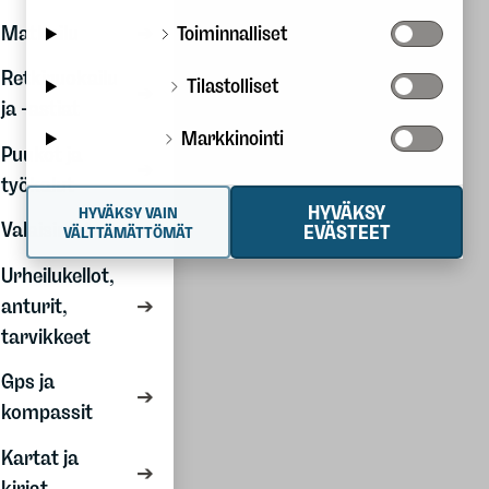
Kesälajit
Matkailu
Toiminnalliset
Partio
Retkiruokailu
Tilastolliset
Outlet
ja -astiat
Markkinointi
Tuotemerkit
Puukot ja
työkalut
HYVÄKSY
HYVÄKSY VAIN
Valaisimet
EVÄSTEET
Kiertotalous
VÄLTTÄMÄTTÖMÄT
Second hand
Urheilukellot,
Vuokraamo
anturit,
Korjauspalvelu
tarvikkeet
Vastuullisemmin
Gps ja
ulkona
kompassit
Myymälät
Kartat ja
kirjat