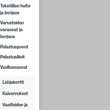
Asiakaslahjat
Tekstiilien hoito
Kesäkauppa
ja korjaus
Joulukauppa
Tuotteet
Varusteiden
Asiakastarinat
varaosat ja
Yhteystiedot
korjaus
Pelastuspuvut
Elämää ulkona
Pelastusliivit
Oppaat
Tuotetestit
Vaellussauvat
Tapahtumat
Blogit
Lahjakortit
Klubitarjoukset
Liity klubiin
Kaiverrukset
Vaatteiden ja