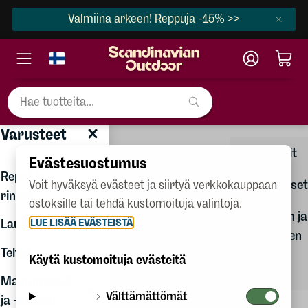
Valmiina arkeen! Reppuja -15% >>
×
Varusteet
Varusteet
Naiset
Lahjakortit
Evästesuostumus
Miehet
Reput ja
Kaiverrukset
Voit hyväksyä evästeet ja siirtyä verkkokauppaan
rinkat
Lapset
ostoksille tai tehdä kustomoituja valintoja.
Vaatteiden ja
LUE LISÄÄ EVÄSTEISTÄ
Laukut
Kengät
varusteiden
Teltat
Varusteet
hoito-
Käytä kustomoituja evästeitä
oppaat
Makuupussit
Talvilajit
Välttämättömät
ja -alustat