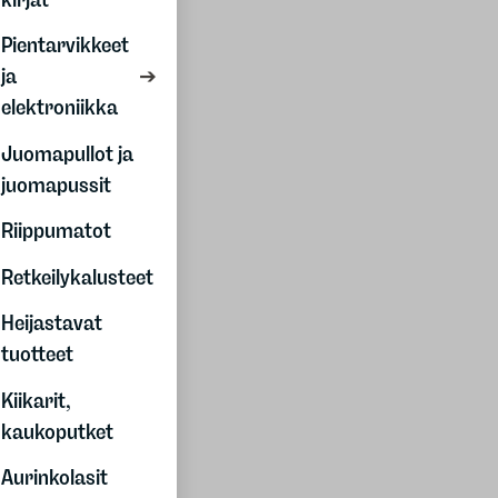
Helsinki
Pirkkala
Pientarvikkeet
Pori
ja
Raisio
elektroniikka
Vantaa
Juomapullot ja
Asiakaspalvelu
juomapussit
Maksutavat
Riippumatot
Toimitus
Retkeilykalusteet
Palautus
Reklamaatiot
Heijastavat
Jäsenalennukset
tuotteet
Sopimusehdot
Kiikarit,
kaukoputket
Yritysmyynti
Henkilöstölahjat
Aurinkolasit