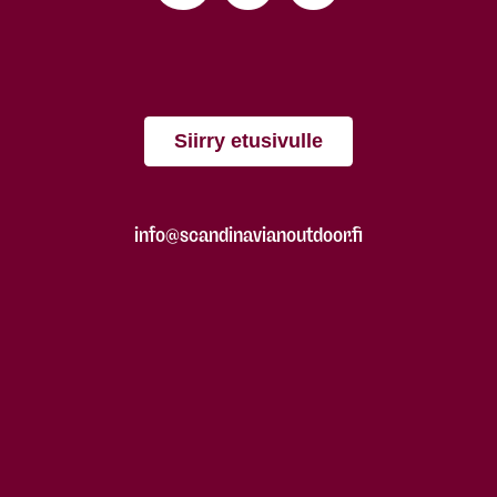
Siirry etusivulle
info@scandinavianoutdoor.fi