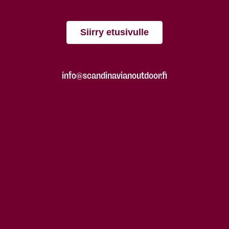
Siirry etusivulle
info@scandinavianoutdoor.fi