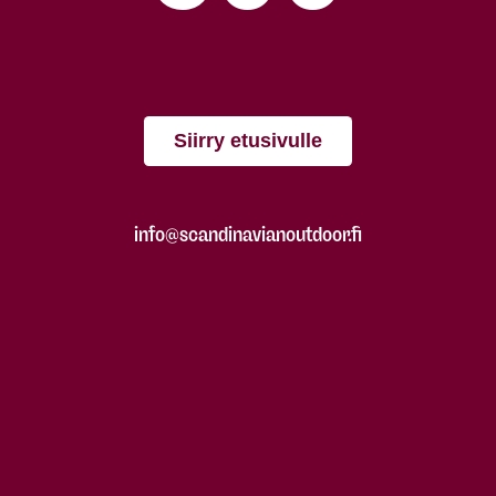
Siirry etusivulle
info@scandinavianoutdoor.fi