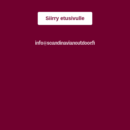
Siirry etusivulle
info@scandinavianoutdoor.fi