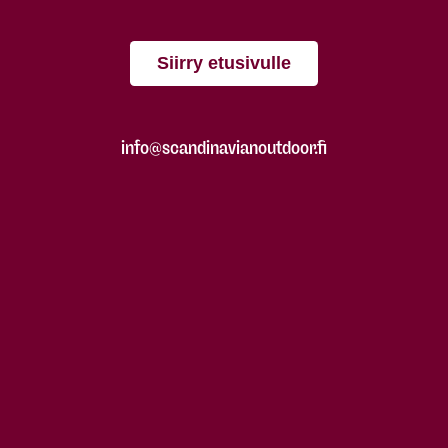
Siirry etusivulle
info@scandinavianoutdoor.fi