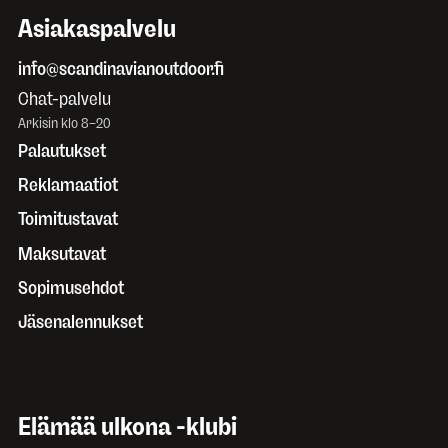
Asiakaspalvelu
info@scandinavianoutdoor.fi
Chat-palvelu
Arkisin klo 8–20
Palautukset
Reklamaatiot
Toimitustavat
Maksutavat
Sopimusehdot
Jäsenalennukset
Elämää ulkona -klubi