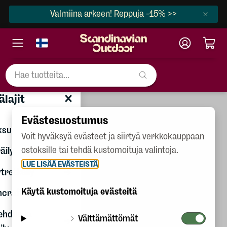
Valmiina arkeen! Reppuja -15% >>
×
Kesälajit
älajit
Naiset
Evästesuostumus
Miehet
ksu
Voit hyväksyä evästeet ja siirtyä verkkokauppaan
Lapset
ostoksille tai tehdä kustomoituja valintoja.
äily
LUE LISÄÄ EVÄSTEISTÄ
Kengät
tretkeily
Varusteet
Käytä kustomoituja evästeitä
craft
Talvilajit
ehdus ja
Välttämättömät