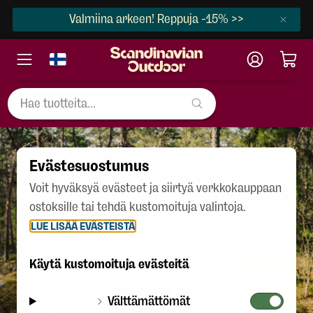
Valmiina arkeen! Reppuja -15% >>
Evästesuostumus
404
Voit hyväksyä evästeet ja siirtyä verkkokauppaan
ostoksille tai tehdä kustomoituja valintoja.
Kampanjaa ei löytynyt.
LUE LISÄÄ EVÄSTEISTÄ
JATKA OSTOKSIA
Käytä kustomoituja evästeitä
Välttämättömät