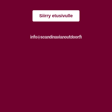
Siirry etusivulle
info@scandinavianoutdoor.fi