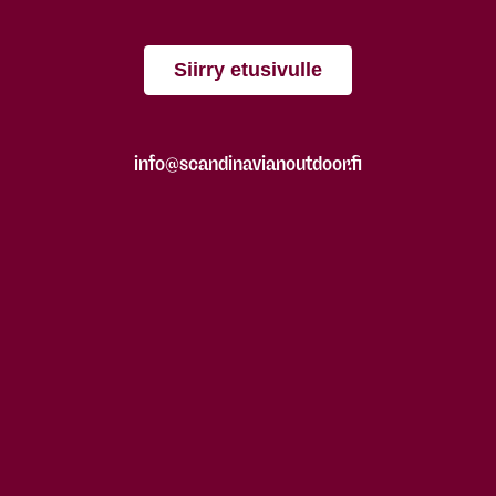
Siirry etusivulle
info@scandinavianoutdoor.fi