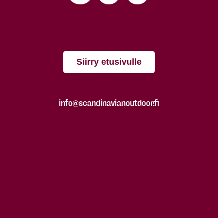
Siirry etusivulle
info@scandinavianoutdoor.fi