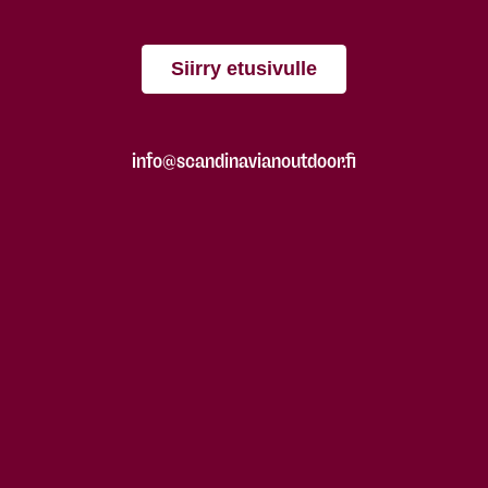
Siirry etusivulle
info@scandinavianoutdoor.fi