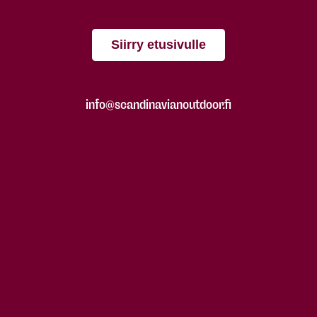
Siirry etusivulle
info@scandinavianoutdoor.fi