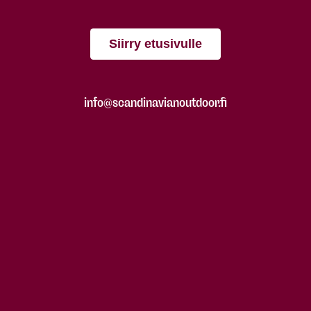
Siirry etusivulle
info@scandinavianoutdoor.fi