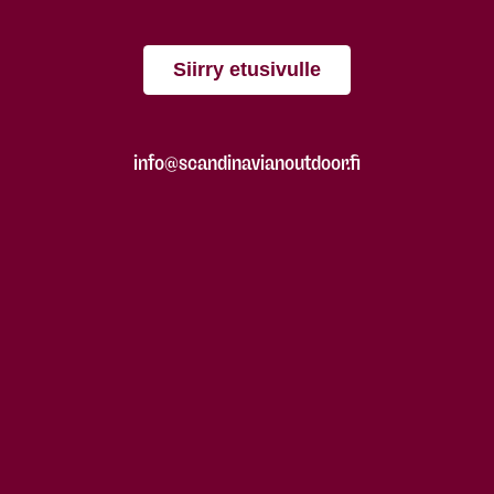
Siirry etusivulle
info@scandinavianoutdoor.fi