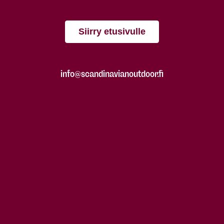
Siirry etusivulle
info@scandinavianoutdoor.fi