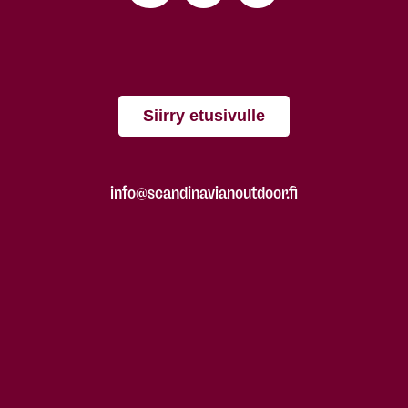
Siirry etusivulle
info@scandinavianoutdoor.fi